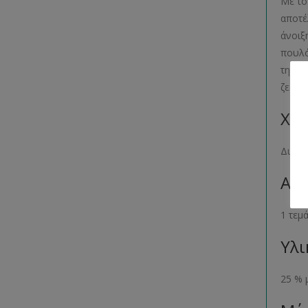
Με το
αποτέ
άνοιξ
πουλό
την ο
ζεστασ
Χρώ
Διατί
Αρι
1 τεμ
Υλι
25 % 