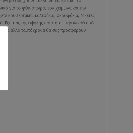
εύθερο σας χρόνο, αλλά να χαρείτε και το
νικό για το φθινόπωρο, τον χειμώνα και την
ξετε κουβερτάκια, καλτσάκια, σκουφάκια, ζακέτες,
ό. Εξαιτίας της υψηλής ποιότητας ακρυλικού από
νάλαφρα αλλά ταυτόχρονα θα σας προσφέρουν