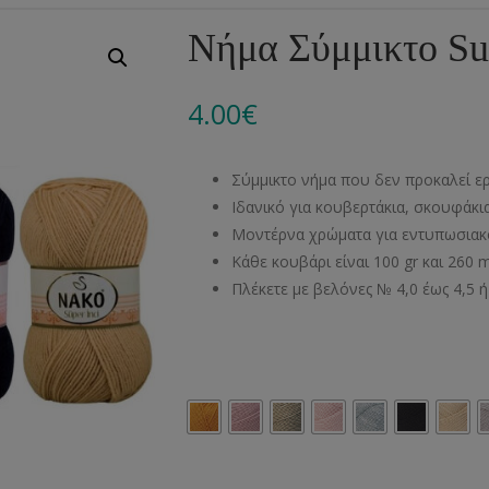
Αλυσίδες
Μπροντερί
Παιδικά
Πομ-Πομ
Βελόνες – Βελονάκ
Κο
Νήμα Σύμμικτο Sup
Μεταλλικά Εξαρτήματα
Κιπούρ
Πουκαμίσου
Φυτίλια- Κορδόνια
Αξεσουάρ Πλεξίματ
Μ
4.00
€
Διάφορα Υλικά
Πολυέστερ
Στρας
Διάφορες Τρέσες
Πρ
Ελαστικές
Μεταλλικά
Ν
Σύμμικτο νήμα που δεν προκαλεί ε
Μοντγκόμερι
Α
Ιδανικό για κουβερτάκια, σκουφάκια
Μοντέρνα χρώματα για εντυπωσιακ
Άλλα Υλικά
Ντ
Κάθε κουβάρι είναι 100 gr και 260 
Πλέκετε με βελόνες № 4,0 έως 4,5 ή
Χρώμα Νήματος