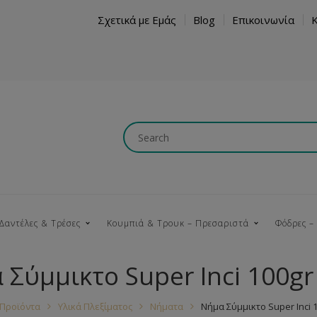
Σχετικά με Εμάς
Blog
Επικοινωνία
Δαντέλες & Τρέσες
Κουμπιά & Τρουκ – Πρεσαριστά
Φόδρες –
 Σύμμικτο Super Inci 100g
Κουμπώματα
Βαμβακερές
Ξύλινα
Κρόσια
Νήματα
Τ
Προϊόντα
Υλικά Πλεξίματος
Νήματα
Νήμα Σύμμικτο Super Inci 