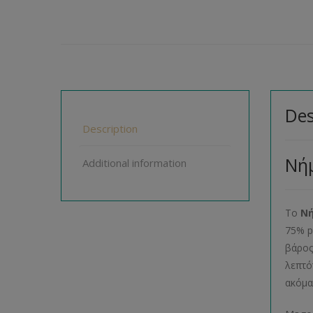
Des
Description
Νήμ
Additional information
Το
Νή
75% p
βάρος
λεπτό
ακόμα