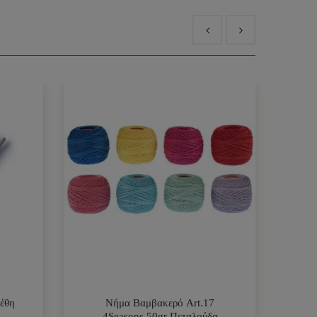
έθη
Νήμα Βαμβακερό Art.17
Νή
4Seasons 50gr Πεταλούδα