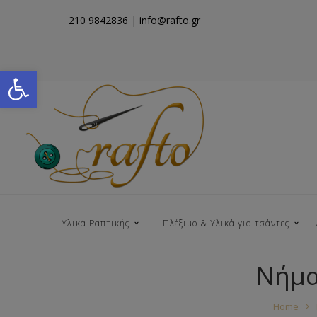
210 9842836
| info@rafto.gr
Open toolbar
Υλικά Ραπτικής
Πλέξιμο & Υλικά για τσάντες
Νήμα
Νήματα για Τσάντες
Home