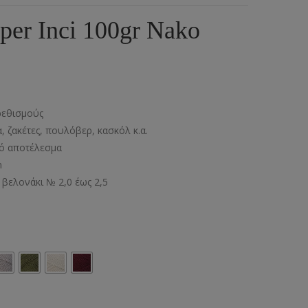
ια
υμπιά Τζίν
er Inci 100gr Nako
ος
πουντούζια
ιτσίνια
τυτά Κουμπιά
ρεθισμούς
γκράφες
, ζακέτες, πουλόβερ, κασκόλ κ.α.
ό αποτέλεσμα
υτές Ζώνες
m
 βελονάκι № 2,0 έως 2,5