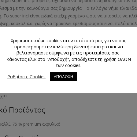
 νήμα super inci μπορείτε, όχι μόνο να περάσετε δημιουργικά τον ελ
λεσμα με την καινούργια σας δημιουργία. Το εν λόγω νήμα είναι ιδα
η. Το super inci είναι ειδικά επεξεργασμένο ώστε να μπορείτε να πλέ
βερ, κασκόλ κ.α. χωρίς να προκαλεί ερεθισμούς και είναι πολύ απαλ
ποία είναι κατασκευασμένο τα πλεκτά σας θα είναι δροσερά και α
ιά.
Χρησιμοποιούμε cookies στον ιστότοπό μας για να σας
προσφέρουμε την καλύτερη δυνατή εμπειρία και να
μα Προϊόντος
βελτιονόμαστε σύμφωνα με τις προτειμίσεις σας.
Κάνοντας κλικ στο "Αποδοχή", αποδέχεστε τη χρήση ΟΛΩΝ
των cookies.
θεται σε ευρεία γκάμα χρωμάτων
Ρυθμίσεις Cookies
ΑΠΟΔΟΧΗ
θμός Τεμαχίων Προϊόντος
άχιο
κό Προϊόντος
μαλλί, 75 % premium ακρυλικό