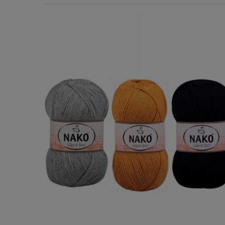
Χερούλια Τσάντας
Ιμάντες
Πλέγματα