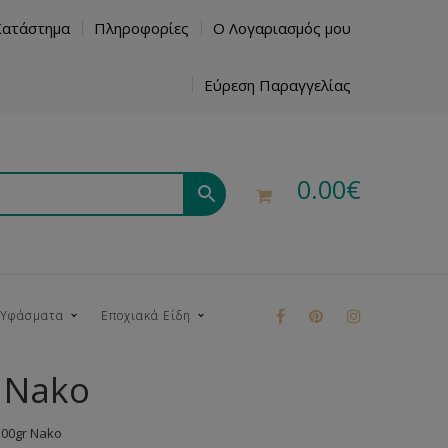
Κατάστημα
Πληροφορίες
Ο Λογαριασμός μου
Εύρεση Παραγγελίας
0.00
€
 Υφάσματα
Εποχιακά Είδη
r Nako
ρούκ
100gr Nako