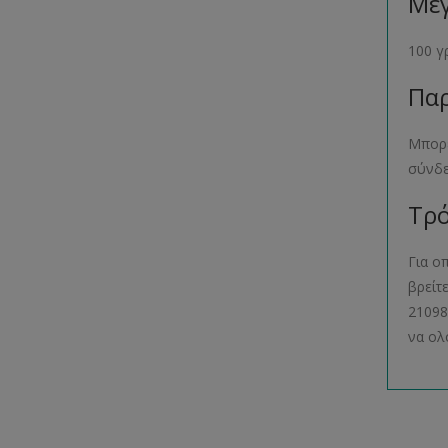
Μέγ
100 γ
Παρ
Μπορε
σύνδ
Τρό
Για ο
βρείτ
21098
να ολ