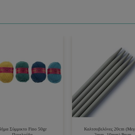
Νήμα Σύμμικτο Fino 50gr
Καλτσοβελόνες 20cm (Μεγ
Πεταλούδα
2mm- 10mm) Prym