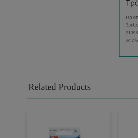
Τρό
Για ο
βρείτ
21098
να ολ
Related Products