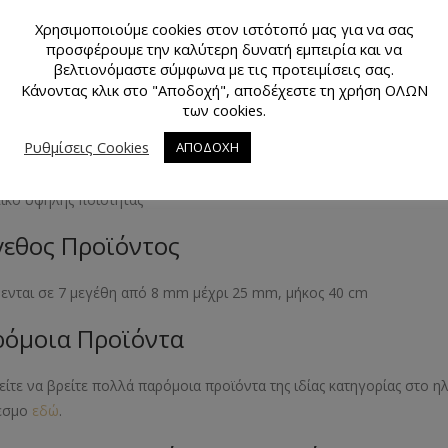
Χρησιμοποιούμε cookies στον ιστότοπό μας για να σας
προσφέρουμε την καλύτερη δυνατή εμπειρία και να
θμός Τεμαχίων Προϊόντος
βελτιονόμαστε σύμφωνα με τις προτειμίσεις σας.
Κάνοντας κλικ στο "Αποδοχή", αποδέχεστε τη χρήση ΟΛΩΝ
γάρι
των cookies.
κό Προϊόντος
Ρυθμίσεις Cookies
ΑΠΟΔΟΧΗ
ικό υψηλής ποιότητας
εθος Προϊόντος
θενται σε 7 μεγέθη από 8 mm μέχρι 25 mm, μήκος 40 cm
όμοια Προϊόντα
ίτε να βρείτε πολλά παρόμοια προϊόντα της ιδίας κατηγορίας στο 
εσμο
εδώ
.