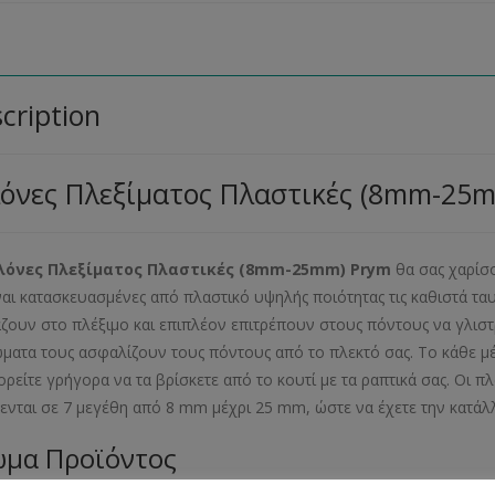
cription
όνες Πλεξίματος Πλαστικές (8mm-25
λόνες Πλεξίματος Πλαστικές (8mm-25mm) Prym
θα σας χαρίσ
ίναι κατασκευασμένες από πλαστικό υψηλής ποιότητας τις καθιστά ταυ
ζουν στο πλέξιμο και επιπλέον επιτρέπουν στους πόντους να γλισ
ώματα τους ασφαλίζουν τους πόντους από το πλεκτό σας. Το κάθε μέ
ορείτε γρήγορα να τα βρίσκετε από το κουτί με τα ραπτικά σας. Οι π
θενται σε 7 μεγέθη από 8 mm μέχρι 25 mm, ώστε να έχετε την κατ
μα Προϊόντος