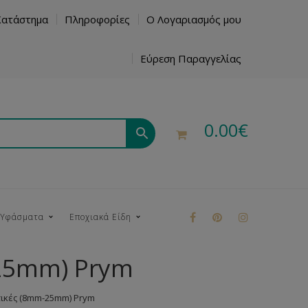
Κατάστημα
Πληροφορίες
Ο Λογαριασμός μου
Εύρεση Παραγγελίας
0.00
€
 Υφάσματα
Εποχιακά Είδη
-25mm) Prym
ρούκ
τικές (8mm-25mm) Prym