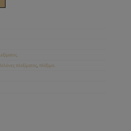
λεξίματος
.
βελόνες πλεξίματος
,
πλέξιμο
.