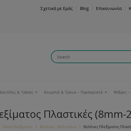
Σχετικά με Εμάς
Blog
Επικοινωνία
Δαντέλες & Τρέσες
Κουμπιά & Τρουκ – Πρεσαριστά
Φόδρες –
εξίματος Πλαστικές (8mm
Κουμπώματα
Βαμβακερές
Ξύλινα
Κρόσια
Νήματα
Τ
Υλικά Πλεξίματος
Βελόνες - Βελονάκια
Βελόνες Πλεξίματος Πλασ