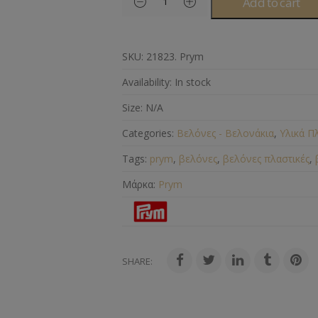
Add to cart
SKU:
21823. Prym
Availability:
In stock
Size:
N/A
Categories:
Βελόνες - Βελονάκια
,
Υλικά Π
Tags:
prym
,
βελόνες
,
βελόνες πλαστικές
,
Μάρκα:
Prym
SHARE: