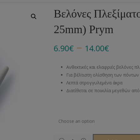
Αλυσίδες
Μπροντερί
Παιδικά
Πομ-Πομ
Βελόνες – Βελονάκ
Κο
Βελόνες Πλεξίματ
Μεταλλικά Εξαρτήματα
Κιπούρ
Πουκαμίσου
Φυτίλια- Κορδόνια
Αξεσουάρ Πλεξίματ
Μ
25mm) Prym
Διάφορα Υλικά
Πολυέστερ
Στρας
Διάφορες Τρέσες
Πρ
–
Ελαστικές
Μεταλλικά
Ν
6.90
€
14.00
€
Μοντγκόμερι
Α
Ανθεκτικές και ελαφριές βελόνες πλ
Άλλα Υλικά
Ντ
Για βέλτιστη ολίσθηση των πόντων
Λεπτά στρογγυλεμένα άκρα
Διατίθεται σε ποικιλία μεγεθών α
Μέγεθος