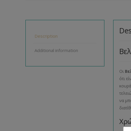
Des
Description
Βελ
Additional information
Οι
Βε
ότι ε
κουρά
τελει
να μπ
διατί
Χρώ