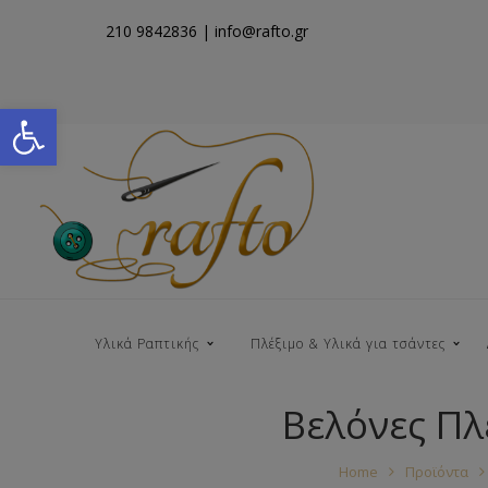
210 9842836
| info@rafto.gr
Open toolbar
Υλικά Ραπτικής
Πλέξιμο & Υλικά για τσάντες
Βελόνες Πλ
Νήματα για Τσάντες
Home
Προϊόντα