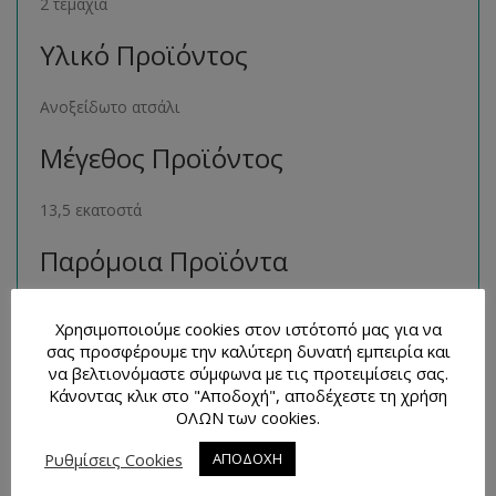
2 τεμάχια
Υλικό Προϊόντος
Ανοξείδωτο ατσάλι
Μέγεθος Προϊόντος
13,5 εκατοστά
Παρόμοια Προϊόντα
Μπορείτε να βρείτε πολλά παρόμοια προϊόντα της ιδίας
Χρησιμοποιούμε cookies στον ιστότοπό μας για να
κατηγορίας στο ηλεκτρονικό μας κατάστημα
σας προσφέρουμε την καλύτερη δυνατή εμπειρία και
ακολουθώντας τον σύνδεσμο
εδώ
.
να βελτιονόμαστε σύμφωνα με τις προτειμίσεις σας.
Κάνοντας κλικ στο "Αποδοχή", αποδέχεστε τη χρήση
Τρόποι Επικοινωνίας και
ΟΛΩΝ των cookies.
Απορίες
Ρυθμίσεις Cookies
ΑΠΟΔΟΧΗ