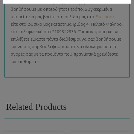
Για οποιαδήποτε απορία έχετε, θα χαρούμε πολύ να σας
βοηθήσουμε με οποιοδήποτε τρόπο. Συγκεκριμένα
μπορείτε να μας βρείτε στη σελίδα μας στο
Facebook
,
είτε στο φυσικό μας κατάστημα Ίριδος 4, Παλαιό Φάληρο,
είτε τηλεφωνικά στο 2109842836. Όποιον τρόπο και να
επιλέξετε είμαστε πάντα διαθέσιμοι να σας βοηθήσουμε
και να σας συμβουλέψουμε ώστε να ολοκληρώσετε τις
αγορές σας με τα προϊόντα που πραγματικά χρειάζεστε
και επιθυμείτε.
Related Products