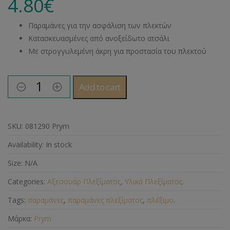
4.80
€
Παραμάνες για την ασφάλιση των πλεκτών
Κατασκευασμένες από ανοξείδωτο ατσάλι
Με στρογγυλεμένη άκρη για προστασία του πλεκτού
Add to cart
SKU:
081290 Prym
Availability:
In stock
Size:
N/A
Categories:
Αξεσουάρ Πλεξίματος
,
Υλικά Πλεξίματος
.
Tags:
παραμάνες
,
παραμάνες πλεξίματος
,
πλέξιμο
.
Μάρκα:
Prym