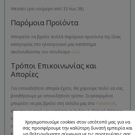
Μεσαίο (για νούμερα από 32 έως 38)
Παρόμοια Προϊόντα
Μπορείτε να βρείτε πολλά παρόμοια προϊόντα της ίδιας
κατηγορίας στο ηλεκτρονικό μας κατάστημα
ακολουθώντας τον σύνδεσμο
εδώ
.
Τρόποι Επικοινωνίας και
Απορίες
Για οποιαδήποτε απορία έχετε, θα χαρούμε πολύ να σας
βοηθήσουμε με οποιοδήποτε τρόπο. Συγκεκριμένα
μπορείτε να μας βρείτε στη σελίδα μας στο
Facebook
,
είτε στο φυσικό μας κατάστημα Ίριδος 4, Παλαιό Φάληρο,
είτε τηλεφωνικά στο 2109842836. Όποιον τρόπο και να
Χρησιμοποιούμε cookies στον ιστότοπό μας για να
επιλέξετε είμαστε πάντα διαθέσιμοι να σας βοηθήσουμε
σας προσφέρουμε την καλύτερη δυνατή εμπειρία και
και να σας συμβουλέψουμε ώστε να ολοκληρώσετε τις
να βελτιονόμαστε σύμφωνα με τις προτειμίσεις σας.