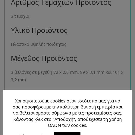
Αριθμός Τεμαχίων Προϊόντος
3 τεμάχια
Υλικό Προϊόντος
Πλαστικό υψηλής ποιότητας
Μέγεθος Προϊόντος
3 βελόνες σε μεγέθη 72 x 2,6 mm, 89 x 3,1 mm και 101 x
3,2 mm
Παρόμοια Προϊόντα
Χρησιμοποιούμε cookies στον ιστότοπό μας για να
σας προσφέρουμε την καλύτερη δυνατή εμπειρία και
Μπορείτε να βρείτε πολλά παρόμοια προϊόντα της ιδίας
να βελτιονόμαστε σύμφωνα με τις προτειμίσεις σας.
κατηγορίας στο ηλεκτρονικό μας κατάστημα
Κάνοντας κλικ στο "Αποδοχή", αποδέχεστε τη χρήση
ακολουθώντας τον σύνδεσμο
εδώ
.
ΟΛΩΝ των cookies.