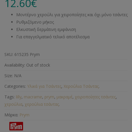
12.60
€
Μοντέρνο χερούλι για χειροποίητες και όχι μόνο τσάντες
Ρυθμιζόμενο μήκος
Ελκυστική δερμάτινη εμφάνιση
Για επαγγελματικό τελικό αποτέλεσμα
SKU:
615235 Prym
Availability:
Out of stock
Size:
N/A
Categories:
Υλικά για Τσάντες
,
Χερούλια Τσάντας
.
Tags:
lilly
,
macrame
,
prym
,
μακραμέ
,
χειροποίητες τσάντες
,
χερούλια
,
χερούλια τσάντας
.
Μάρκα:
Prym