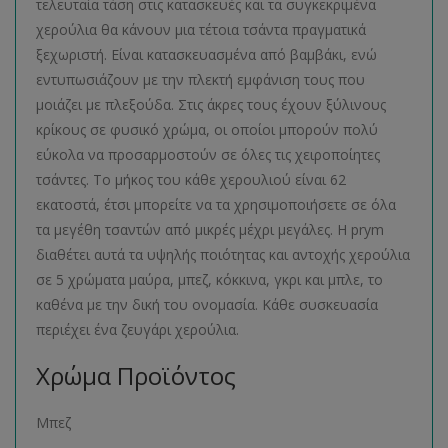
τελευταία τάση στις κατασκευές και τα συγκεκριμένα
χερούλια θα κάνουν μια τέτοια τσάντα πραγματικά
ξεχωριστή. Είναι κατασκευασμένα από βαμβάκι, ενώ
εντυπωσιάζουν με την πλεκτή εμφάνιση τους που
μοιάζει με πλεξούδα. Στις άκρες τους έχουν ξύλινους
κρίκους σε φυσικό χρώμα, οι οποίοι μπορούν πολύ
εύκολα να προσαρμοστούν σε όλες τις χειροποίητες
τσάντες. Το μήκος του κάθε χερουλιού είναι 62
εκατοστά, έτσι μπορείτε να τα χρησιμοποιήσετε σε όλα
τα μεγέθη τσαντών από μικρές μέχρι μεγάλες. Η prym
διαθέτει αυτά τα υψηλής ποιότητας και αντοχής χερούλια
σε 5 χρώματα μαύρα, μπεζ, κόκκινα, γκρι και μπλε, το
καθένα με την δική του ονομασία. Κάθε συσκευασία
περιέχει ένα ζευγάρι χερούλια.
Χρώμα Προϊόντος
Μπεζ