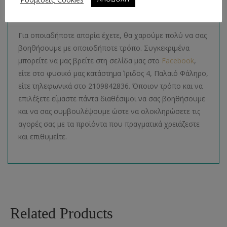
Απορίες
Για οποιαδήποτε απορία έχετε, θα χαρούμε πολύ να σας
βοηθήσουμε με οποιοδήποτε τρόπο. Συγκεκριμένα
μπορείτε να μας βρείτε στη σελίδα μας στο
Facebook
,
είτε στο φυσικό μας κατάστημα Ίριδος 4, Παλαιό Φάληρο,
είτε τηλεφωνικά στο 2109842836. Όποιον τρόπο και να
επιλέξετε είμαστε πάντα διαθέσιμοι να σας βοηθήσουμε
και να σας συμβουλέψουμε ώστε να ολοκληρώσετε τις
αγορές σας με τα προϊόντα που πραγματικά χρειάζεστε
και επιθυμείτε.
Related Products