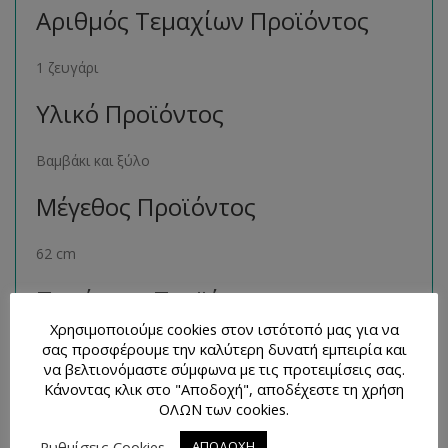
Αριθμός Τεμαχίων Προϊόντος
1 ζευγάρι
Υλικό Προϊόντος
Βαμβάκι και ξύλο
Μέγεθος Προϊόντος
62 cm
Παρόμοια Προϊόντα
Χρησιμοποιούμε cookies στον ιστότοπό μας για να
Μπορείτε να βρείτε πολλά παρόμοια προϊόντα της ίδιας
σας προσφέρουμε την καλύτερη δυνατή εμπειρία και
να βελτιονόμαστε σύμφωνα με τις προτειμίσεις σας.
κατηγορίας στο ηλεκτρονικό μας κατάστημα
Κάνοντας κλικ στο "Αποδοχή", αποδέχεστε τη χρήση
ακολουθώντας τον σύνδεσμο
εδώ
.
ΟΛΩΝ των cookies.
Τρόποι Επικοινωνίας και
Ρυθμίσεις Cookies
ΑΠΟΔΟΧΗ