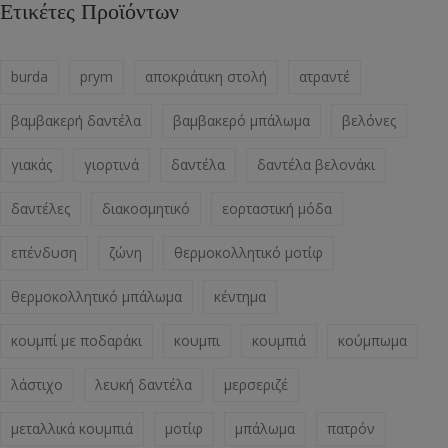
Ετικέτες Προϊόντων
burda
prym
αποκριάτικη στολή
ατραντέ
βαμβακερή δαντέλα
βαμβακερό μπάλωμα
βελόνες
γιακάς
γιορτινά
δαντέλα
δαντέλα βελονάκι
δαντέλες
διακοσμητικό
εορταστική μόδα
επένδυση
ζώνη
θερμοκολλητικό μοτίφ
θερμοκολλητικό μπάλωμα
κέντημα
κουμπί με ποδαράκι
κουμπι
κουμπιά
κούμπωμα
λάστιχο
λευκή δαντέλα
μερσεριζέ
μεταλλικά κουμπιά
μοτίφ
μπάλωμα
πατρόν