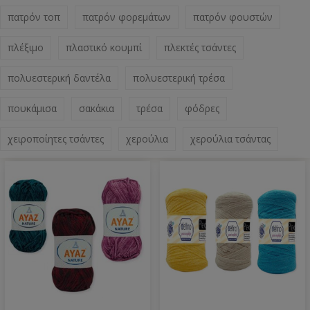
πατρόν τοπ
πατρόν φορεμάτων
πατρόν φουστών
πλέξιμο
πλαστικό κουμπί
πλεκτές τσάντες
πολυεστερική δαντέλα
πολυεστερική τρέσα
πουκάμισα
σακάκια
τρέσα
φόδρες
χειροποίητες τσάντες
χερούλια
χερούλια τσάντας