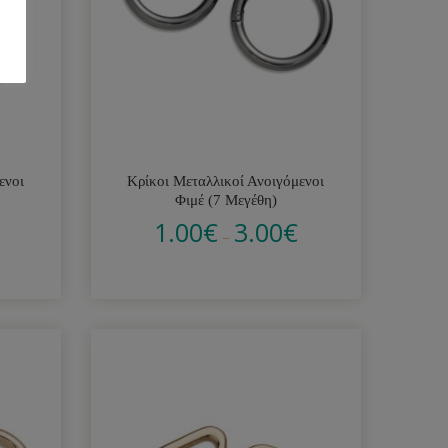
ενοι
Κρίκοι Μεταλλικοί Ανοιγόμενοι
Φιμέ (7 Μεγέθη)
1.00
€
3.00
€
–