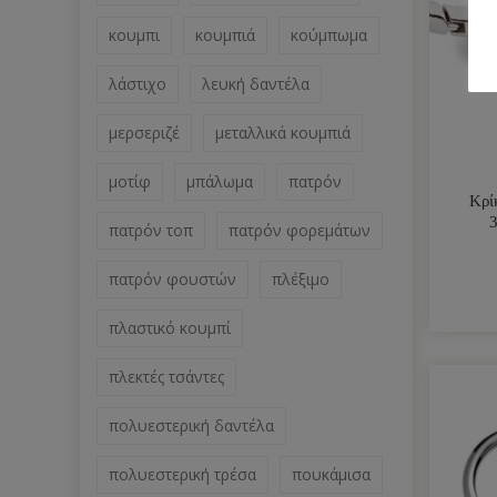
κουμπι
κουμπιά
κούμπωμα
λάστιχο
λευκή δαντέλα
μερσεριζέ
μεταλλικά κουμπιά
μοτίφ
μπάλωμα
πατρόν
Κρί
πατρόν τοπ
πατρόν φορεμάτων
πατρόν φουστών
πλέξιμο
πλαστικό κουμπί
πλεκτές τσάντες
πολυεστερική δαντέλα
πολυεστερική τρέσα
πουκάμισα