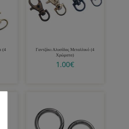
m (4
Γαντζάκι Αλυσίδας Μεταλλικό (4
Χρώματα)
1.00
€