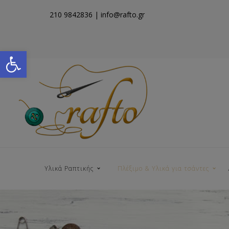
210 9842836
| info@rafto.gr
Open toolbar
Υλικά Ραπτικής
Πλέξιμο & Υλικά για τσάντες
Νήματα για Τσάντες