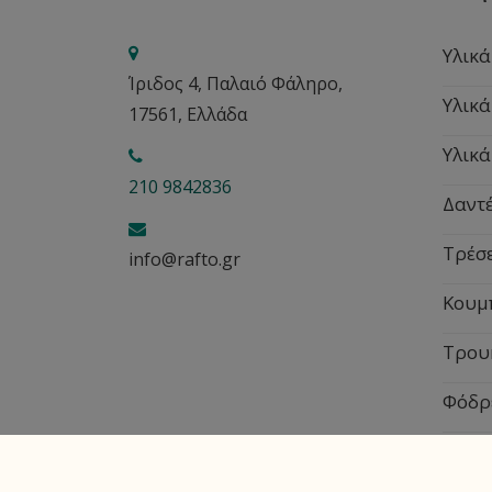
Υλικά
Ίριδος 4, Παλαιό Φάληρο,
Υλικά
17561, Ελλάδα
Υλικά
210 9842836
Δαντέ
Τρέσ
info@rafto.gr
Κουμ
Τρου
Φόδρ
Εποχ