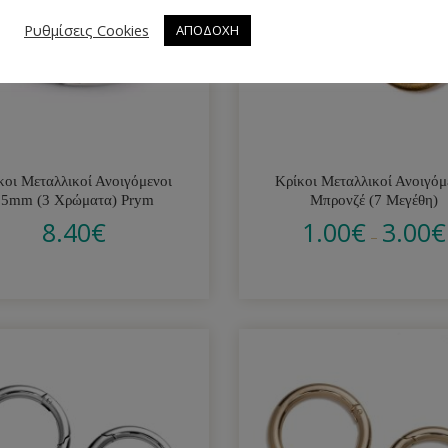
Ρυθμίσεις Cookies
ΑΠΟΔΟΧΗ
κοι Μεταλλικοί Ανοιγόμενοι
Κρίκοι Μεταλλικοί Ανοιγόμ
35mm (3 Χρώματα) Prym
Μπρονζέ (7 Μεγέθη)
8.40
€
1.00
€
3.00
€
–