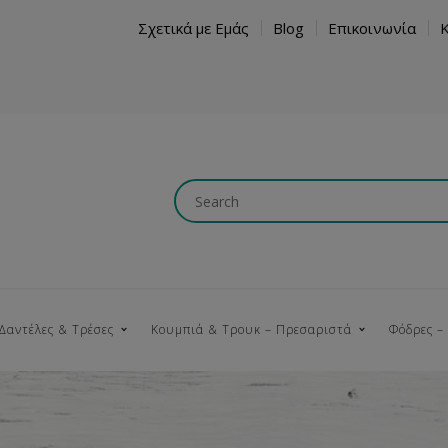
Σχετικά με Εμάς
Blog
Επικοινωνία
Δαντέλες & Τρέσες
Κουμπιά & Τρουκ – Πρεσαριστά
Φόδρες –
Κουμπώματα
Βαμβακερές
Ξύλινα
Κρόσια
Νήματα
Τ