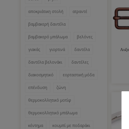
αποκριάτικη στολή
ατραντέ
βαμβακερή δαντέλα
βαμβακερό μπάλωμα
βελόνες
γιακάς
γιορτινά
δαντέλα
Αυξο
δαντέλα βελονάκι
δαντέλες
διακοσμητικό
εορταστική μόδα
επένδυση
ζώνη
θερμοκολλητικό μοτίφ
θερμοκολλητικό μπάλωμα
κέντημα
κουμπί με ποδαράκι