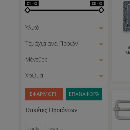
€1.00
€9.00
Υλικό
Τεμάχια ανα Προϊόν
Δ
Με
Μέγεθος
Χρώμα
ΕΦΑΡΜΟΓΉ
ΕΠΑΝΑΦΟΡΆ
Ετικέτες Προϊόντων
burda
prym