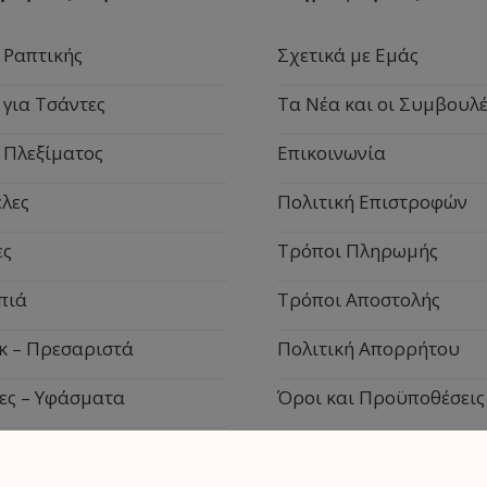
 Ραπτικής
Σχετικά με Εμάς
 για Τσάντες
Τα Νέα και οι Συμβουλέ
 Πλεξίματος
Επικοινωνία
λες
Πολιτική Επιστροφών
ες
Τρόποι Πληρωμής
πιά
Τρόποι Αποστολής
κ – Πρεσαριστά
Πολιτική Απορρήτου
ες – Υφάσματα
Όροι και Προϋποθέσεις
ιακά Είδη