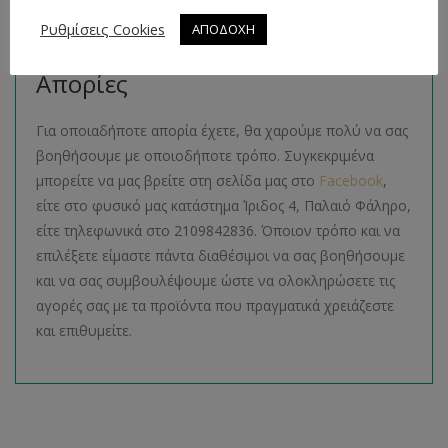
ακολουθώντας τον σύνδεσμο
εδώ
.
Ρυθμίσεις Cookies
ΑΠΟΔΟΧΗ
Τρόποι Επικοινωνίας και
Απορίες
Για οποιαδήποτε απορία έχετε, θα χαρούμε πολύ να σας
βοηθήσουμε με οποιοδήποτε τρόπο. Συγκεκριμένα
μπορείτε να μας βρείτε στη σελίδα μας στο
Facebook
,
είτε στο φυσικό μας κατάστημα Ίριδος 4, Παλαιό Φάληρο,
είτε τηλεφωνικά στο 2109842836. Όποιον τρόπο και να
επιλέξετε είμαστε πάντα διαθέσιμοι να σας βοηθήσουμε
και να σας συμβουλέψουμε ώστε να ολοκληρώσετε τις
αγορές σας με τα προϊόντα που πραγματικά χρειάζεστε
και επιθυμείτε.