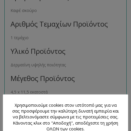
Καφέ σκούρο
Αριθμός Τεμαχίων Προϊόντος
1 τεμάχιο
Υλικό Προϊόντος
Δερματίνη υψηλής ποιότητας
Μέγεθος Προϊόντος
4,5 x 11,5 εκατοστά
Παρόμοια Προϊόντα
Χρησιμοποιούμε cookies στον ιστότοπό μας για να
σας προσφέρουμε την καλύτερη δυνατή εμπειρία και
να βελτιονόμαστε σύμφωνα με τις προτειμίσεις σας.
Μπορείτε να βρείτε πολλά παρόμοια προϊόντα της ίδιας
Κάνοντας κλικ στο "Αποδοχή", αποδέχεστε τη χρήση
κατηγορίας στο ηλεκτρονικό μας κατάστημα
ΟΛΩΝ των cookies.