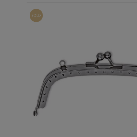
Χερούλια Τσάντας
SOLD
Ιμάντες
Πλέγματα