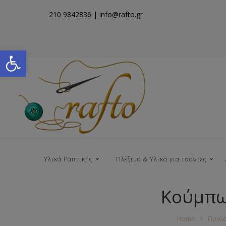
210 9842836
| info@rafto.gr
Open toolbar
Υλικά Ραπτικής
Πλέξιμο & Υλικά για τσάντες
Κούμπω
Νήματα για Τσάντες
Home
Προϊό