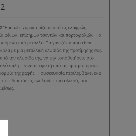
32
2
“Hannah” χαρακτηρίζεται από τις ελαφρώς
ργία φίνων, επίσημων τσαντών και πορτοφολιών. Το
υασμένο από μέταλλο. Τα γαντζάκια που είναι
λα με μια μεταλλική αλυσίδα της προτίμησής σας.
α από την αλυσίδα της, να την τοποθετήσετε στο
ολύ απλή – γίνεται εφικτή από τις προτρυπημένες
μορφία της ραφής. Η συσκευασία περιλαμβάνει ένα
τιστες διαστάσεις-αναλογίες του υλικού, που
αμέσως.