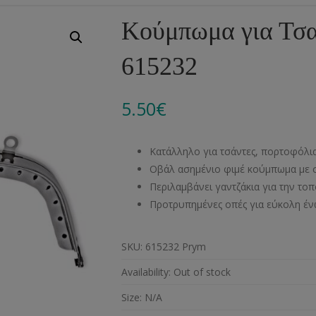
Αλυσίδες
Μπροντερί
Παιδικά
Πομ-Πομ
Βελόνες – Βελονάκ
Κο
Κούμπωμα για Τσα
Μεταλλικά Εξαρτήματα
Κιπούρ
Πουκαμίσου
Φυτίλια- Κορδόνια
Αξεσουάρ Πλεξίματ
Μ
615232
Διάφορα Υλικά
Πολυέστερ
Στρας
Διάφορες Τρέσες
Πρ
Ελαστικές
Μεταλλικά
Ν
5.50
€
Μοντγκόμερι
Α
Κατάλληλο για τσάντες, πορτοφόλι
Άλλα Υλικά
Ντ
Οβάλ ασημένιο φιμέ κούμπωμα με 
Περιλαμβάνει γαντζάκια για την τ
Προτρυπημένες οπές για εύκολη έν
SKU:
615232 Prym
Availability:
Out of stock
Size:
N/A