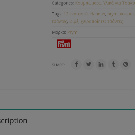
Categories:
Κουμπώματα
,
Υλικά για Τσάντ
Tags:
12 εκατοστά
,
Hannah
,
prym
,
κούμπω
τσάντες
,
φιμέ
,
χειροποίητες τσάντες
.
Μάρκα:
Prym
SHARE:
cription