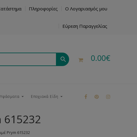
Κατάστημα
Πληροφορίες
Ο Λογαριασμός μου
Εύρεση Παραγγελίας
0.00
€
 Υφάσματα
Εποχιακά Είδη
m 615232
ρούκ
ιμέ Prym 615232