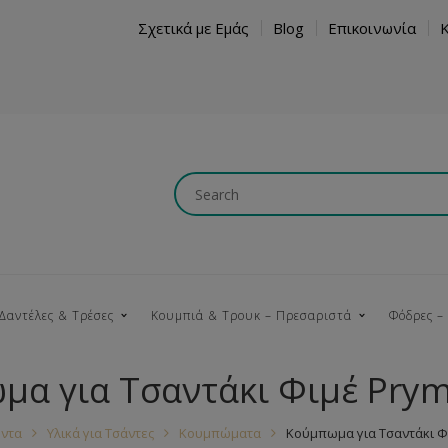
Σχετικά με Εμάς
Blog
Επικοινωνία
Δαντέλες & Τρέσες
Κουμπιά & Τρουκ – Πρεσαριστά
Φόδρες –
μα για Τσαντάκι Φιμέ Pry
Κουμπώματα
Βαμβακερές
Ξύλινα
Κρόσια
Νήματα
Τ
ντα
Υλικά για Τσάντες
Κουμπώματα
Κούμπωμα για Τσαντάκι Φ