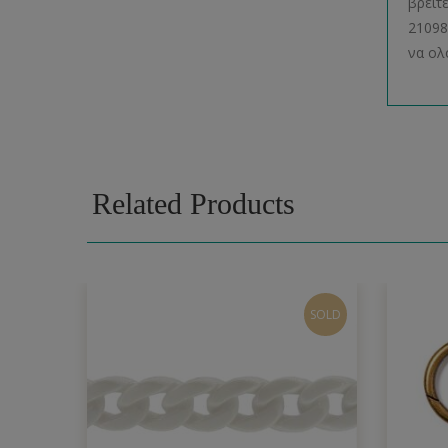
βρείτ
21098
να ολ
Related Products
SOLD