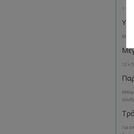
1 τεμ
Υλι
Μέτα
Μέγ
12 x 
Παρ
Μπορε
σύνδ
Τρό
Για ο