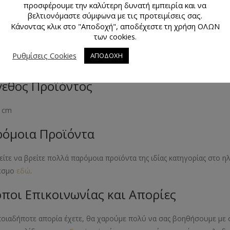
προσφέρουμε την καλύτερη δυνατή εμπειρία και να
άχιο
βελτιονόμαστε σύμφωνα με τις προτειμίσεις σας.
Κάνοντας κλικ στο "Αποδοχή", αποδέχεστε τη χρήση ΟΛΩΝ
κό Προϊόντος
των cookies.
Ρυθμίσεις Cookies
ΑΠΟΔΟΧΗ
λλο
εθος Προϊόντος
5 cm
όμοια Προϊόντα
ίτε να βρείτε πολλά παρόμοια προϊόντα της ιδίας κατηγορίας στο 
εσμο
εδώ
.
ποι Επικοινωνίας και Απορίες
ποιαδήποτε απορία έχετε, θα χαρούμε πολύ να σας βοηθήσουμε με 