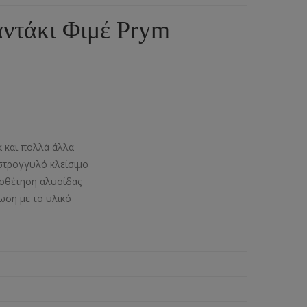
ια
υμπιά Τζίν
ντάκι Φιμέ Prym
ος
πουντούζια
ιτσίνια
τυτά Κουμπιά
γκράφες
α και πολλά άλλα
υτές Ζώνες
στρογγυλό κλείσιμο
οποθέτηση αλυσίδας
ωση με το υλικό