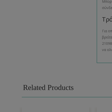
Μπορε
σύνδ
Τρό
Για ο
βρείτ
21098
να ολ
Related Products