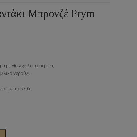
ια
υμπιά Τζίν
αντάκι Μπρονζέ Prym
ος
πουντούζια
ιτσίνια
τυτά Κουμπιά
γκράφες
α με vintage λεπτομέρειες
υτές Ζώνες
αλλικό χερούλι
ωση με το υλικό