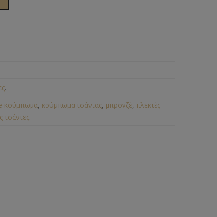
ες
.
ge κούμπωμα
,
κούμπωμα τσάντας
,
μπρονζέ
,
πλεκτές
ς τσάντες
.