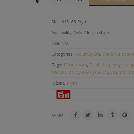
SKU:
615165 Prym
Availability:
Only 2 left in stock
Size:
N/A
Categories:
Κουμπώματα
,
Υλικά για Τσάντ
Tags:
17 εκατοστά
,
Elisabeth
,
prym
,
vinta
τσάντες
,
στρογγυλό χερούλι
,
χειροποίητε
Μάρκα:
Prym
SHARE: