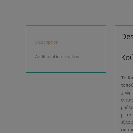
Des
Description
Κο
Additional information
Το
Κο
τοποθ
χρώμα
εντυπ
μπάλε
με το
εξασφ
εκατο