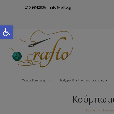
210 9842836
| info@rafto.gr
Open toolbar
Υλικά Ραπτικής
Πλέξιμο & Υλικά για τσάντες
Κούμπωμα
Νήματα για Τσάντες
Home
Προϊόν