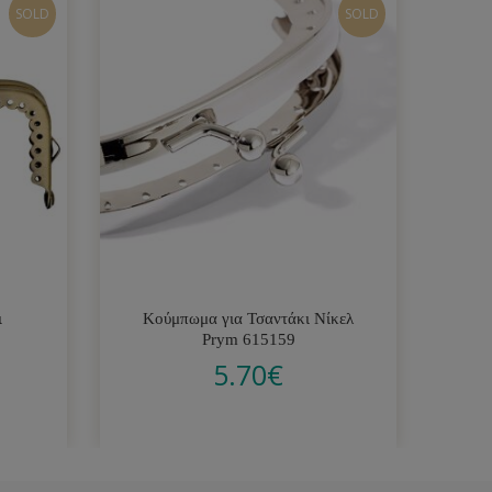
SOLD
SOLD
ι
Κούμπωμα για Τσαντάκι Νίκελ
Κο
Prym 615159
5.70
€