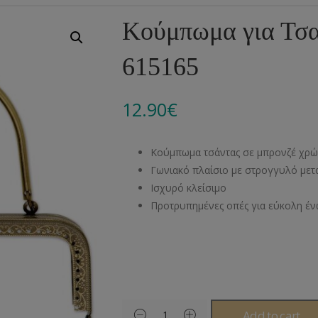
Αλυσίδες
Μπροντερί
Παιδικά
Πομ-Πομ
Βελόνες – Βελονάκ
Κο
Κούμπωμα για Τσ
Μεταλλικά Εξαρτήματα
Κιπούρ
Πουκαμίσου
Φυτίλια- Κορδόνια
Αξεσουάρ Πλεξίματ
Μ
615165
Διάφορα Υλικά
Πολυέστερ
Στρας
Διάφορες Τρέσες
Πρ
Ελαστικές
Μεταλλικά
Ν
12.90
€
Μοντγκόμερι
Α
Κούμπωμα τσάντας σε μπρονζέ χρώμ
Άλλα Υλικά
Ντ
Γωνιακό πλαίσιο με στρογγυλό μετ
Ισχυρό κλείσιμο
Προτρυπημένες οπές για εύκολη έν
Add to cart