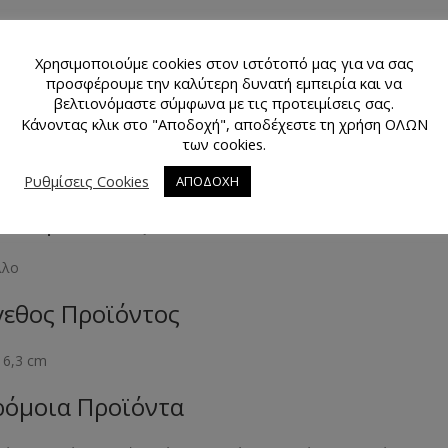
μα Προϊόντος
Χρησιμοποιούμε cookies στον ιστότοπό μας για να σας
νζέ
προσφέρουμε την καλύτερη δυνατή εμπειρία και να
βελτιονόμαστε σύμφωνα με τις προτειμίσεις σας.
θμός Τεμαχίων Προϊόντος
Κάνοντας κλικ στο "Αποδοχή", αποδέχεστε τη χρήση ΟΛΩΝ
των cookies.
άχιο
Ρυθμίσεις Cookies
ΑΠΟΔΟΧΗ
κό Προϊόντος
λλο
εθος Προϊόντος
x 6,3 cm
όμοια Προϊόντα