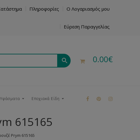
Κατάστημα
Πληροφορίες
Ο Λογαριασμός μου
Εύρεση Παραγγελίας
0.00
€
 Υφάσματα
Εποχιακά Είδη
ym 615165
ρούκ
ονζέ Prym 615165