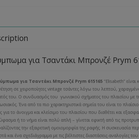
cription
ύμπωμα για Τσαντάκι Μπρονζέ Prym 6
ύμπωμα για Τσαντάκι Μπρονζέ Prym 615165
“Elisabeth” είναι
έτηση σε χειροποίητες vintage τσάντες λόγω του λεπτού, χαραγμέ
τός του. Ο συνδυασμός του γωνιακού σχήματος του πλαισίου με τη 
ωσιακός. Ένα από τα πιο χαρακτηριστικά σημεία του είναι το πλαίσιο
ς για το άνοιγμα και κλείσιμο του πλαισίου που διαθέτει και εξασ
 ύφασμα ή το νήμα είναι πολύ απλή – γίνεται εφικτή από τις προτρ
αλίζοντας την εξαιρετική ομοιομορφία της ραφής. Η συσκευασία περ
στά και ένα σχεδιάγραμμα με τις βέλτιστες διαστάσεις-αναλογίες το