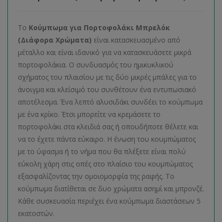
Το
Κούμπωμα για Πορτοφολάκι Μπρελόκ
(Διάφορα Χρώματα)
είναι κατασκευασμένο από
μέταλλο και είναι ιδανικό για να κατασκευάσετε μικρά
πορτοφολάκια. Ο συνδυασμός του ημικυκλικού
σχήματος του πλαισίου με τις δύο μικρές μπάλες για το
άνοιγμα και κλείσιμό του συνθέτουν ένα εντυπωσιακό
αποτέλεσμα. Ένα λεπτό αλυσιδάκι συνδέει το κούμπωμα
με ένα κρίκο. Έτσι μπορείτε να κρεμάσετε το
πορτοφολάκι στα κλειδιά σας ή οπουδήποτε θέλετε και
να το έχετε πάντα εύκαιρο. Η ένωση του κουμπώματος
με το ύφασμα ή το νήμα που θα πλέξετε είναι πολύ
εύκολη χάρη στις οπές στο πλαίσιο του κουμπώματος
εξασφαλίζοντας την ομοιομορφία της ραφής. Το
κούμπωμα διατίθεται σε δυο χρώματα ασημί και μπρονζέ.
Κάθε συσκευασία περιέχει ένα κούμπωμα διαστάσεων 5
εκατοστών.