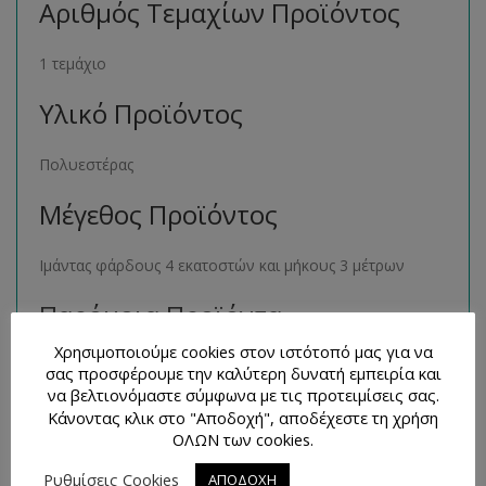
Αριθμός Τεμαχίων Προϊόντος
1 τεμάχιο
Υλικό Προϊόντος
Πολυεστέρας
Μέγεθος Προϊόντος
Ιμάντας φάρδους 4 εκατοστών και μήκους 3 μέτρων
Παρόμοια Προϊόντα
Χρησιμοποιούμε cookies στον ιστότοπό μας για να
Μπορείτε να βρείτε πολλά παρόμοια προϊόντα της ιδίας
σας προσφέρουμε την καλύτερη δυνατή εμπειρία και
κατηγορίας στο ηλεκτρονικό μας κατάστημα
να βελτιονόμαστε σύμφωνα με τις προτειμίσεις σας.
Κάνοντας κλικ στο "Αποδοχή", αποδέχεστε τη χρήση
ακολουθώντας τον σύνδεσμο
εδώ
.
ΟΛΩΝ των cookies.
Τρόποι Επικοινωνίας και
Ρυθμίσεις Cookies
ΑΠΟΔΟΧΗ