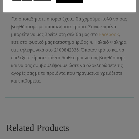
Απορίες
Για οποιαδήποτε απορία έχετε, θα χαρούμε πολύ να σας
βοηθήσουμε με οποιοδήποτε τρόπο. Συγκεκριμένα
μπορείτε να μας βρείτε στη σελίδα μας στο
Facebook
,
είτε στο φυσικό μας κατάστημα Ίριδος 4, Παλαιό Φάληρο,
είτε τηλεφωνικά στο 2109842836. Όποιον τρόπο και να
επιλέξετε είμαστε πάντα διαθέσιμοι να σας βοηθήσουμε
και να σας συμβουλέψουμε ώστε να ολοκληρώσετε τις
αγορές σας με τα προϊόντα που πραγματικά χρειάζεστε
και επιθυμείτε.
Related Products