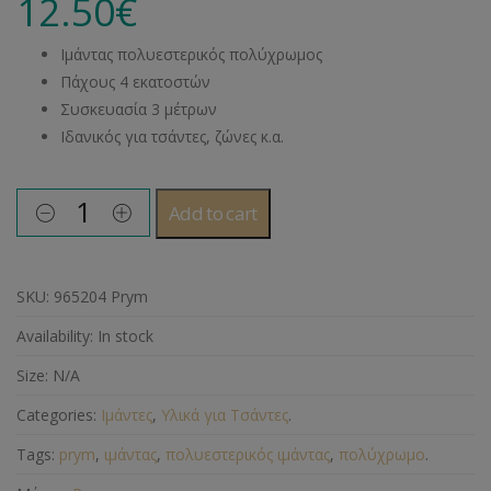
12.50
€
Ιμάντας πολυεστερικός πολύχρωμος
Πάχους 4 εκατοστών
Συσκευασία 3 μέτρων
Ιδανικός για τσάντες, ζώνες κ.α.
Add to cart
SKU:
965204 Prym
Availability:
In stock
Size:
N/A
Categories:
Ιμάντες
,
Υλικά για Τσάντες
.
Tags:
prym
,
ιμάντας
,
πολυεστερικός ιμάντας
,
πολύχρωμο
.