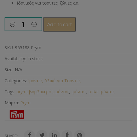
Ιδανικός για τσάντες, ζώνες κ.α.
Add to cart
SKU:
965188 Prym
Availability:
In stock
Size:
N/A
Categories:
Ιμάντες
,
Υλικά για Τσάντες
.
Tags:
prym
,
βαμβακερός ιμάντας
,
ιμάντας
,
μπλε ιμάντας
.
Μάρκα:
Prym
SHARE: