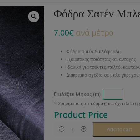
Αλυσίδες
Μπροντερί
Παιδικά
Πομ-Πομ
Βελόνες – Βελονάκ
Κο
Φόδρα Σατέν Μπλε
Μεταλλικά Εξαρτήματα
Κιπούρ
Πουκαμίσου
Φυτίλια- Κορδόνια
Αξεσουάρ Πλεξίματ
Μ
7.00
€
ανά μέτρο
Διάφορα Υλικά
Πολυέστερ
Στρας
Διάφορες Τρέσες
Πρ
Ελαστικές
Μεταλλικά
Ν
Φόδρα σατέν διπλόφαρδη
Μοντγκόμερι
Α
Εξαιρετικής ποιότητας και αντοχής
Ιδανική για τσάντες, παλτό, καμπαρντ
Άλλα Υλικά
Ντ
Διακριτικό σχέδιο σε μπλε γκρι χρ
Επιλέξτε Μήκος (m)
Product Price
Add to cart