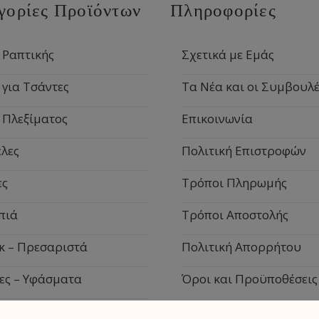
γορίες Προϊόντων
Πληροφορίες
 Ραπτικής
Σχετικά με Εμάς
 για Τσάντες
Τα Νέα και οι Συμβουλέ
 Πλεξίματος
Επικοινωνία
λες
Πολιτική Επιστροφών
ες
Τρόποι Πληρωμής
πιά
Τρόποι Αποστολής
κ – Πρεσαριστά
Πολιτική Απορρήτου
ες – Υφάσματα
Όροι και Προϋποθέσεις
ιακά Είδη