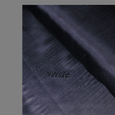
Χερούλια Τσάντας
Ιμάντες
Πλέγματα