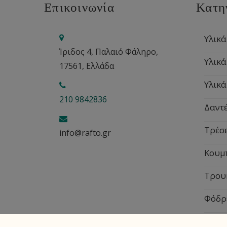
Επικοινωνία
Κατη
Υλικά
Ίριδος 4, Παλαιό Φάληρο,
Υλικά
17561, Ελλάδα
Υλικά
210 9842836
Δαντέ
Τρέσ
info@rafto.gr
Κουμ
Τρου
Φόδρ
Εποχ