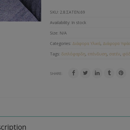
SKU:
2.8.ΣΑΤΕΝ.69
Availability:
In stock
Size:
N/A
Categories:
Διάφορα Υλικά
,
Διάφορα Υφά
Tags:
διπλόφαρδη
,
επένδυση
,
σατέν
,
φόδ
SHARE:
cription