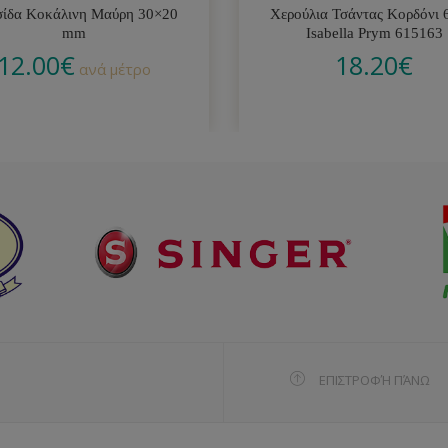
ίδα Κοκάλινη Μαύρη 30×20
Χερούλια Τσάντας Κορδόνι
mm
Isabella Prym 615163
12.00
€
18.20
€
ανά μέτρο
ΕΠΙΣΤΡΟΦΉ ΠΆΝΩ