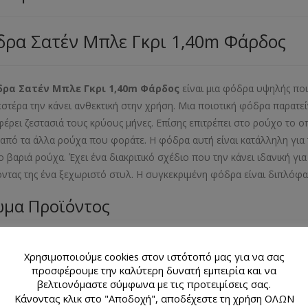
δρα Σατέν Μπλε Γκρι 1,40m Φάρδος
ρα Σατέν Μπλε Γκρι 1,40
m
Φάρδος
είναι μια φόδρα υψηλής πο
στέρα την κάνει ανθεκτική στην χρήση. Μια ποιοτική φόδρα παρατεί
έρει ζεστασιά τους κρύους μήνες. Επίσης επιτρέπει στο ρούχο το ο
από τα άλλα ρούχα που φοράτε. Η φόδρα αυτή είναι κατάλληλη για τ
ιο βαριά ρούχα. Έχει ένα διακριτικό σχέδιο που την κάνει ιδανική γι
οντας της ένα ξεχωριστό στυλ. Η συγκεκριμένη φόδρα είναι διπλόφα
μα Προϊόντος
γκρι
Χρησιμοποιούμε cookies στον ιστότοπό μας για να σας
κό Προϊόντος
προσφέρουμε την καλύτερη δυνατή εμπειρία και να
βελτιονόμαστε σύμφωνα με τις προτειμίσεις σας.
Κάνοντας κλικ στο "Αποδοχή", αποδέχεστε τη χρήση ΟΛΩΝ
πολυεστέρας