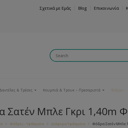
Σχετικά με Εμάς
Blog
Επικοινωνία
Δαντέλες & Τρέσες
Κουμπιά & Τρουκ – Πρεσαριστά
Φόδρες –
 Σατέν Μπλε Γκρι 1,40m 
Κουμπώματα
Βαμβακερές
Ξύλινα
Κρόσια
Νήματα
Τ
τα
Φόδρες - Υφάσματα
Διάφορα Υφάσματα
Φόδρα Σατέν Μπλε Γ