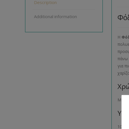
Description
Φό
Additional information
H
Φόδ
πολυε
προσφ
πάνω 
για π
χαρίζ
Χρώ
Μπλε 
Υλι
100% 