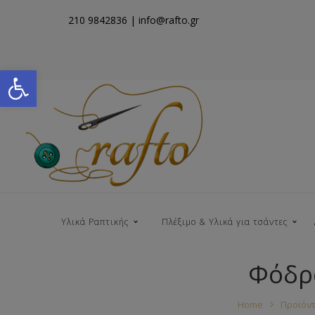
210 9842836
| info@rafto.gr
Open toolbar
Υλικά Ραπτικής
Πλέξιμο & Υλικά για τσάντες
Φόδρα
Νήματα για Τσάντες
Home
Προϊόν