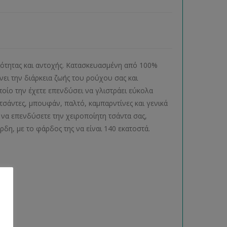
ιότητας και αντοχής. Κατασκευασμένη από 100%
νει την διάρκεια ζωής του ρούχου σας και
ποίο την έχετε επενδύσει να γλιστράει εύκολα
σάντες, μπουφάν, παλτό, καμπαρντίνες και γενικά
α να επενδύσετε την χειροποίητη τσάντα σας,
ρδη, με το φάρδος της να είναι 140 εκατοστά.