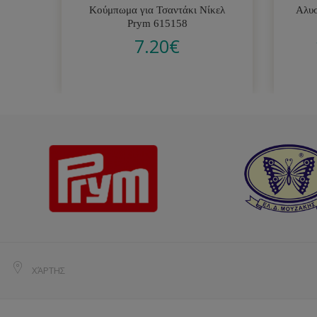
Κούμπωμα για Τσαντάκι Νίκελ
Αλυσ
Prym 615158
7.20
€
ΧΆΡΤΗΣ