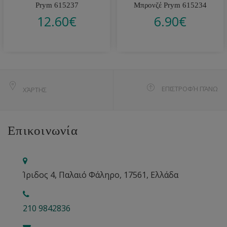
Prym 615237
Μπρονζέ Prym 615234
12.60
€
6.90
€
ΕΠΙΣΤΡΟΦΉ ΠΆΝΩ
ΧΆΡΤΗΣ
Επικοινωνία
Ίριδος 4, Παλαιό Φάληρο, 17561, Ελλάδα
210 9842836