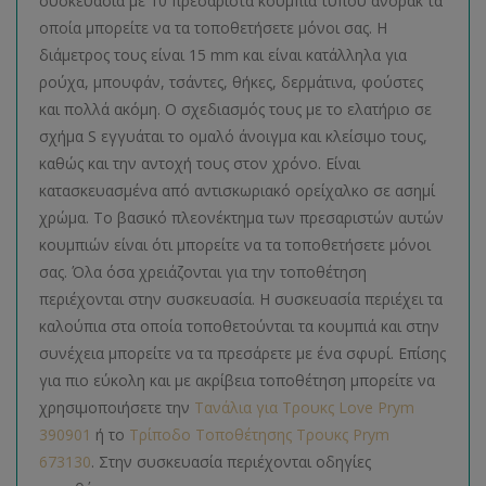
συσκευασία με 10 πρεσαριστά κουμπιά τύπου άνορακ τα
οποία μπορείτε να τα τοποθετήσετε μόνοι σας. Η
διάμετρος τους είναι 15 mm και είναι κατάλληλα για
ρούχα, μπουφάν, τσάντες, θήκες, δερμάτινα, φούστες
και πολλά ακόμη. Ο σχεδιασμός τους με το ελατήριο σε
σχήμα S εγγυάται το ομαλό άνοιγμα και κλείσιμο τους,
καθώς και την αντοχή τους στον χρόνο. Είναι
κατασκευασμένα από αντισκωριακό ορείχαλκο σε ασημί
χρώμα. Το βασικό πλεονέκτημα των πρεσαριστών αυτών
κουμπιών είναι ότι μπορείτε να τα τοποθετήσετε μόνοι
σας. Όλα όσα χρειάζονται για την τοποθέτηση
περιέχονται στην συσκευασία. Η συσκευασία περιέχει τα
καλούπια στα οποία τοποθετούνται τα κουμπιά και στην
συνέχεια μπορείτε να τα πρεσάρετε με ένα σφυρί. Επίσης
για πιο εύκολη και με ακρίβεια τοποθέτηση μπορείτε να
χρησιμοποιήσετε την
Τανάλια για Τρουκς Love Prym
390901
ή το
Τρίποδο Τοποθέτησης Τρουκς Prym
673130
. Στην συσκευασία περιέχονται οδηγίες