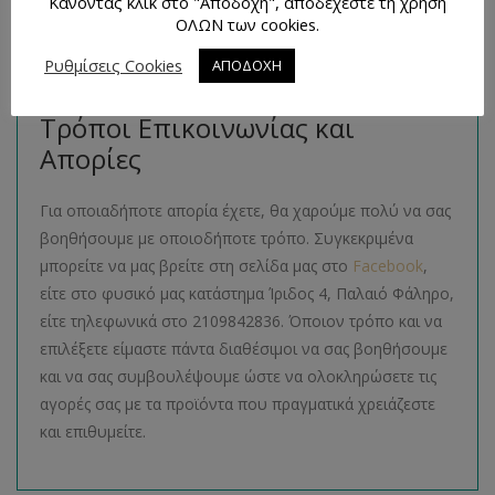
Κάνοντας κλικ στο "Αποδοχή", αποδέχεστε τη χρήση
Μπορείτε να βρείτε πολλά παρόμοια προϊόντα της ίδιας
ΟΛΩΝ των cookies.
κατηγορίας στο ηλεκτρονικό μας κατάστημα
Ρυθμίσεις Cookies
ΑΠΟΔΟΧΗ
ακολουθώντας τον σύνδεσμο
εδώ
.
Τρόποι Επικοινωνίας και
Απορίες
Για οποιαδήποτε απορία έχετε, θα χαρούμε πολύ να σας
βοηθήσουμε με οποιοδήποτε τρόπο. Συγκεκριμένα
μπορείτε να μας βρείτε στη σελίδα μας στο
Facebook
,
είτε στο φυσικό μας κατάστημα Ίριδος 4, Παλαιό Φάληρο,
είτε τηλεφωνικά στο 2109842836. Όποιον τρόπο και να
επιλέξετε είμαστε πάντα διαθέσιμοι να σας βοηθήσουμε
και να σας συμβουλέψουμε ώστε να ολοκληρώσετε τις
αγορές σας με τα προϊόντα που πραγματικά χρειάζεστε
και επιθυμείτε.