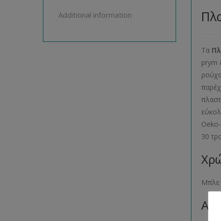
Πλα
Additional information
Τα
Πλ
prym 
ρούχα
παρέχ
πλαστ
εύκολ
Oeko-
30 τρ
Χρώ
Μπλε
Αρι