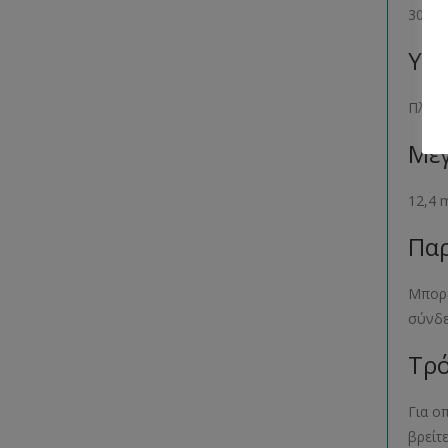
30 τε
Υλι
Πλαστ
Μέγ
12,4
Παρ
Μπορε
σύνδ
Τρό
Για ο
βρείτ