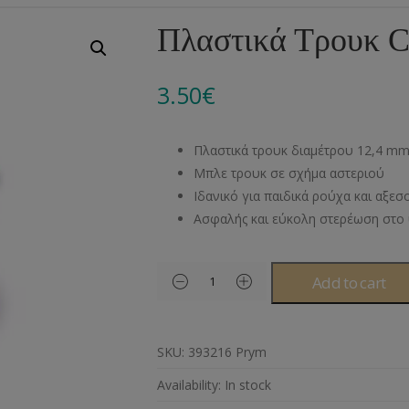
Αλυσίδες
Μπροντερί
Παιδικά
Πομ-Πομ
Βελόνες – Βελονάκ
Κο
Πλαστικά Τρουκ C
Μεταλλικά Εξαρτήματα
Κιπούρ
Πουκαμίσου
Φυτίλια- Κορδόνια
Αξεσουάρ Πλεξίματ
Μ
3.50
€
Διάφορα Υλικά
Πολυέστερ
Στρας
Διάφορες Τρέσες
Πρ
Ελαστικές
Μεταλλικά
Ν
Πλαστικά τρουκ διαμέτρου 12,4 m
Μοντγκόμερι
Α
Μπλε τρουκ σε σχήμα αστεριού
Ιδανικό για παιδικά ρούχα και αξε
Άλλα Υλικά
Ντ
Ασφαλής και εύκολη στερέωση στο
Add to cart
SKU:
393216 Prym
Availability:
In stock