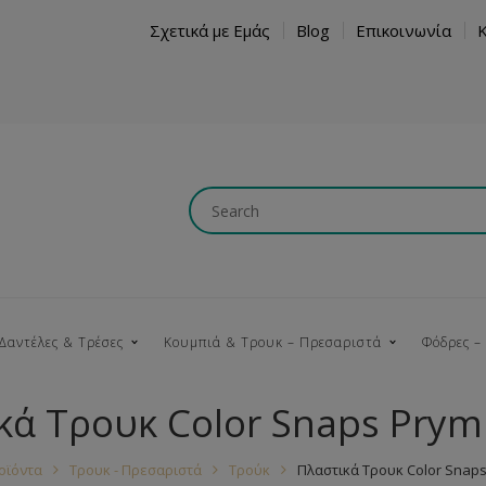
Σχετικά με Εμάς
Blog
Επικοινωνία
Δαντέλες & Τρέσες
Κουμπιά & Τρουκ – Πρεσαριστά
Φόδρες –
κά Τρουκ Color Snaps Prym
Κουμπώματα
Βαμβακερές
Ξύλινα
Κρόσια
Νήματα
Τ
οϊόντα
Τρουκ - Πρεσαριστά
Τρούκ
Πλαστικά Τρουκ Color Snaps