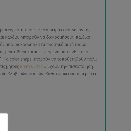
6
ιουργικότητα σας. Η νέα σειρά color snaps της
 και καρδιά. Μπορούν να διακοσμήσουν παιδικά
ός από διακοσμητικά τα πλαστικά αυτά τρουκ
ης prym. Είναι κατασκευασμένα από ανθεκτικό
60˚. Τα color snaps μπορούν να τοποθετηθούν πολύ
 τις μήτρες
Prym 673115
. Έχουν την πιστοποίηση
σία βλαβερών ουσιών. Κάθε συσκευασία περιέχει