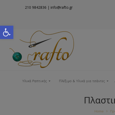
210 9842836
| info@rafto.gr
Open toolbar
Υλικά Ραπτικής
Πλέξιμο & Υλικά για τσάντες
Πλαστι
Νήματα για Τσάντες
Home
Πρ