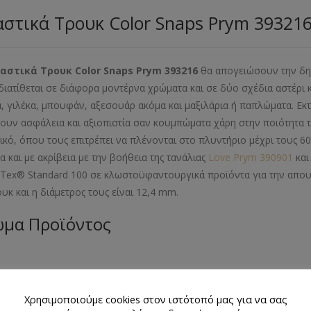
στικά Τρουκ Color Snaps Prym 39321
αστικά Τρουκ Color Snaps Prym 393216
θα απογειώσουν την δημ
διατίθεται σε διάφορα μοντέρνα χρώματα και σε δύο σχέδια αστέρι
, γιλέκα, μπουφάν, αξεσουάρ ακόμα και μαξιλάρια ή παπλώματα. Εκτ
ουν ασφάλεια και αξιοπιστία σαν κουμπώματα χάρη στην ποιότητα τ
ικό, όπου τους επιτρέπει να πλένονται στο πλυντήριο μέχρι τους 
α και με ακρίβεια με την βοήθεια της τανάλιας
Love Prym 390901
και
Tex® Standard 100 σε κλωστοϋφαντουργικά προϊόντα για την απου
ουκ και η διάμετρος τους είναι 12,4 mm.
μα Προϊόντος
θμός Τεμαχίων Προϊόντος
Χρησιμοποιούμε cookies στον ιστότοπό μας για να σας