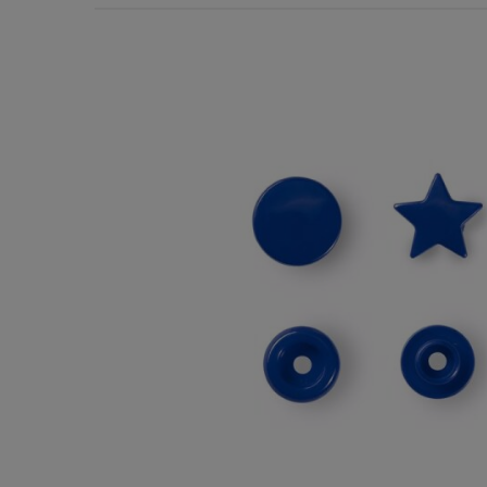
Χερούλια Τσάντας
Ιμάντες
Πλέγματα