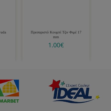
vada
Πρεσαριστό Κουμπί Τζιν Φιμέ 17
Ν
mm
1.00
€