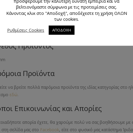
προσφέρουμε την καλύτερη δυνατή εμπειρία και να
μάχια
βελτιονόμαστε σύμφωνα με τις προτειμίσεις σας.
Κάνοντας κλικ στο "Αποδοχή", αποδέχεστε τη χρήση ΟΛΩΝ
κό Προϊόντος
των cookies.
Ρυθμίσεις Cookies
ΑΠΟΔΟΧΗ
ικό
εθος Προϊόντος
 mm
όμοια Προϊόντα
ίτε να βρείτε πολλά παρόμοια προϊόντα της ιδίας κατηγορίας στο 
εσμο
εδώ
.
ποι Επικοινωνίας και Απορίες
ποιαδήποτε απορία έχετε, θα χαρούμε πολύ να σας βοηθήσουμε με 
ε στη σελίδα μας στο
Facebook
, είτε στο φυσικό μας κατάστημα Ίριδ