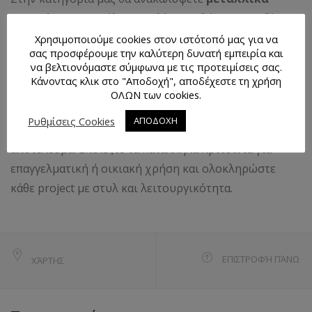
πριτσίνια
σε μεγάλη ποικιλία μεγεθών και σχεδίων,
ιδανικά για
ενίσχυση, διακόσμηση, επιδιορθώσεις
Χρησιμοποιούμε cookies στον ιστότοπό μας για να
σας προσφέρουμε την καλύτερη δυνατή εμπειρία και
και DIY εφαρμογές
.
να βελτιονόμαστε σύμφωνα με τις προτειμίσεις σας.
Κάνοντας κλικ στο "Αποδοχή", αποδέχεστε τη χρήση
Τα πριτσίνια αποτελούν βασικό εξάρτημα για
denim
ΟΛΩΝ των cookies.
και δερμάτινες κατασκευές
, προσφέροντας
Ρυθμίσεις Cookies
ΑΠΟΔΟΧΗ
σταθερότητα, αντοχή και μοντέρνο αισθητικό
αποτέλεσμα. Επιλέξτε τα κατάλληλα πριτσίνια για
επαγγελματική ή οικιακή χρήση και ολοκληρώστε
κάθε project με στυλ και λειτουργικότητα.
ΕΠΙΣΤΡΟΦΉ ΠΆΝΩ
ΧΆΡΤΗΣ