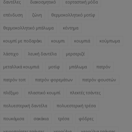
δαντέλες
διακοσμητικό
εορταστική μόδα
επένδυση
ζώνη
θερμοκολλητικό μοτίφ
θερμοκολλητικό μπάλωμα
κέντημα
κουμπί με ποδαράκι
κουμπι
κουμπιά
κούμπωμα
λάστιχο
λευκή δαντέλα
μερσεριζέ
μεταλλικά κουμπιά
μοτίφ
μπάλωμα
πατρόν
πατρόν τοπ
πατρόν φορεμάτων
πατρόν φουστών
πλέξιμο
πλαστικό κουμπί
πλεκτές τσάντες
πολυεστερική δαντέλα
πολυεστερική τρέσα
πουκάμισα
σακάκια
τρέσα
φόδρες
χειροποίητες τσάντες
χερούλια
χερούλια τσάντας