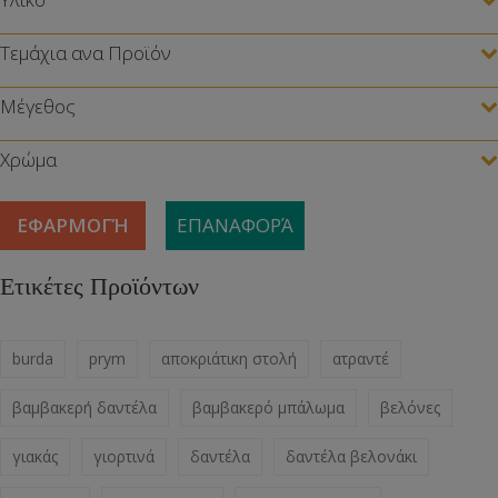
Τεμάχια ανα Προϊόν
Μέγεθος
Χρώμα
ΕΦΑΡΜΟΓΉ
ΕΠΑΝΑΦΟΡΆ
Ετικέτες Προϊόντων
burda
prym
αποκριάτικη στολή
ατραντέ
βαμβακερή δαντέλα
βαμβακερό μπάλωμα
βελόνες
γιακάς
γιορτινά
δαντέλα
δαντέλα βελονάκι