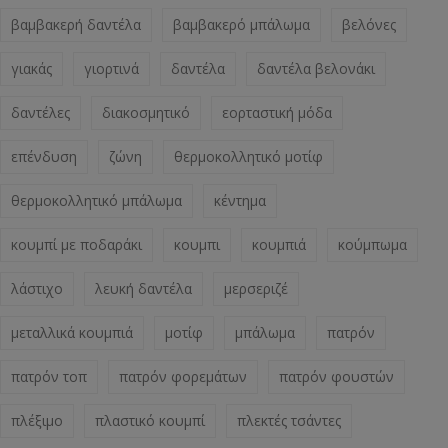
βαμβακερή δαντέλα
βαμβακερό μπάλωμα
βελόνες
γιακάς
γιορτινά
δαντέλα
δαντέλα βελονάκι
δαντέλες
διακοσμητικό
εορταστική μόδα
επένδυση
ζώνη
θερμοκολλητικό μοτίφ
θερμοκολλητικό μπάλωμα
κέντημα
κουμπί με ποδαράκι
κουμπι
κουμπιά
κούμπωμα
λάστιχο
λευκή δαντέλα
μερσεριζέ
μεταλλικά κουμπιά
μοτίφ
μπάλωμα
πατρόν
πατρόν τοπ
πατρόν φορεμάτων
πατρόν φουστών
πλέξιμο
πλαστικό κουμπί
πλεκτές τσάντες