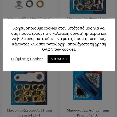
Μπουντούζια Μεταλλικά (2
Μπουντούζια Φιμέ 11 mm
Χρώματα, 7 Μεγέθη)
Prym 541370
Χρησιμοποιούμε cookies στον ιστότοπό μας για να
0.50
€
1.40
€
10.40
€
–
σας προσφέρουμε την καλύτερη δυνατή εμπειρία και
να βελτιονόμαστε σύμφωνα με τις προτειμίσεις σας.
Κάνοντας κλικ στο "Αποδοχή", αποδέχεστε τη χρήση
ΟΛΩΝ των cookies.
Ρυθμίσεις Cookies
ΑΠΟΔΟΧΗ
Μπουντούζια Χρυσά 11 mm
Μπουντούζια Ασημί 4 mm
Prym 541371
Prym 542407