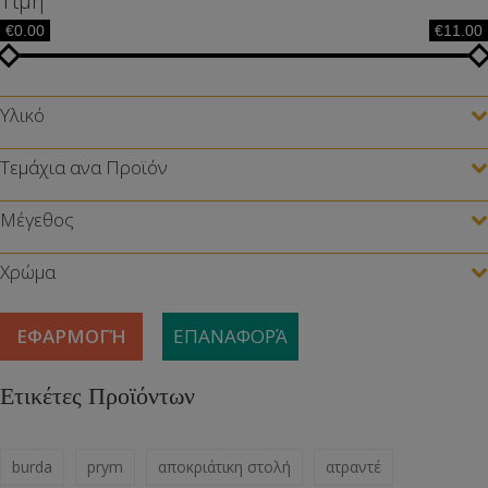
Τιμή
€0.00
€11.00
Υλικό
Τεμάχια ανα Προϊόν
Μέγεθος
Χρώμα
ΕΦΑΡΜΟΓΉ
ΕΠΑΝΑΦΟΡΆ
Ετικέτες Προϊόντων
burda
prym
αποκριάτικη στολή
ατραντέ