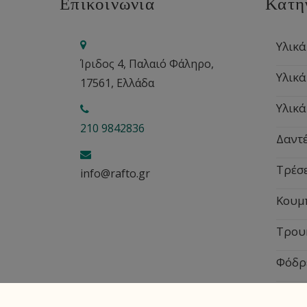
Επικοινωνία
Κατη
Υλικά
Ίριδος 4, Παλαιό Φάληρο,
Υλικά
17561, Ελλάδα
Υλικά
210 9842836
Δαντέ
Τρέσ
info@rafto.gr
Κουμ
Τρου
Φόδρ
Εποχ