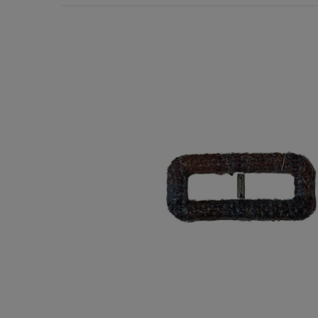
Χερούλια Τσάντας
Ιμάντες
Πλέγματα