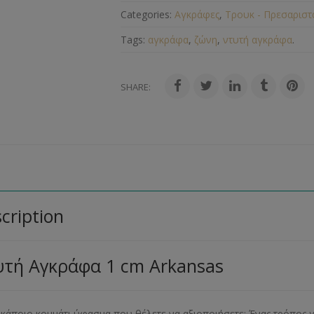
Categories:
Αγκράφες
,
Τρουκ - Πρεσαριστ
Tags:
αγκράφα
,
ζώνη
,
ντυτή αγκράφα
.
SHARE:
cription
τή Αγκράφα 1 cm Arkansas
 κάποιο κομμάτι ύφασμα που θέλετε να αξιοποιήσετε; Ένας τρόπος γι