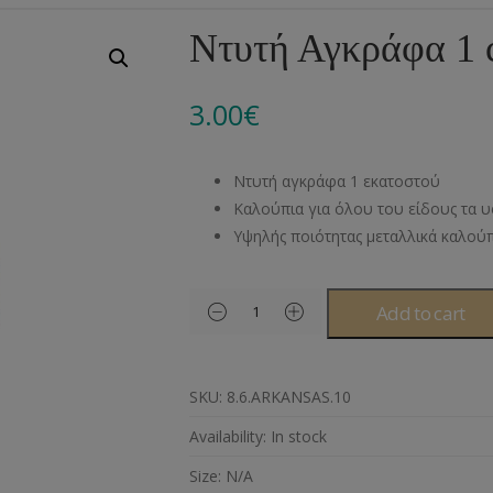
Αλυσίδες
Μπροντερί
Παιδικά
Πομ-Πομ
Βελόνες – Βελονάκ
Κο
Ντυτή Αγκράφα 1 
Μεταλλικά Εξαρτήματα
Κιπούρ
Πουκαμίσου
Φυτίλια- Κορδόνια
Αξεσουάρ Πλεξίματ
Μ
3.00
€
Διάφορα Υλικά
Πολυέστερ
Στρας
Διάφορες Τρέσες
Πρ
Ελαστικές
Μεταλλικά
Ν
Ντυτή αγκράφα 1 εκατοστού
Μοντγκόμερι
Α
Καλούπια για όλου του είδους τα 
Υψηλής ποιότητας μεταλλικά καλού
Άλλα Υλικά
Ντ
Add to cart
SKU:
8.6.ARKANSAS.10
Availability:
In stock
Size:
N/A