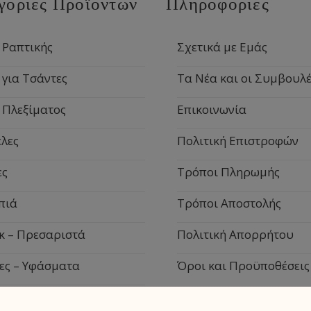
γορίες Προϊόντων
Πληροφορίες
 Ραπτικής
Σχετικά με Εμάς
 για Τσάντες
Τα Νέα και οι Συμβουλέ
 Πλεξίματος
Επικοινωνία
λες
Πολιτική Επιστροφών
ες
Τρόποι Πληρωμής
πιά
Τρόποι Αποστολής
κ – Πρεσαριστά
Πολιτική Απορρήτου
ες – Υφάσματα
Όροι και Προϋποθέσεις
ιακά Είδη