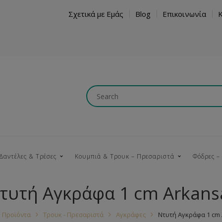
Σχετικά με Εμάς
Blog
Επικοινωνία
Δαντέλες & Τρέσες
Κουμπιά & Τρουκ – Πρεσαριστά
Φόδρες –
τυτή Αγκράφα 1 cm Arkans
Κουμπώματα
Βαμβακερές
Ξύλινα
Κρόσια
Νήματα
Τ
Προϊόντα
Τρουκ - Πρεσαριστά
Αγκράφες
Ντυτή Αγκράφα 1 cm