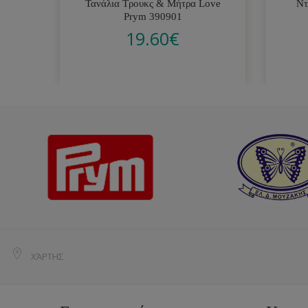
Τανάλια Τρουκς & Μήτρα Love
Ντ
Prym 390901
19.60
€
ΧΆΡΤΗΣ