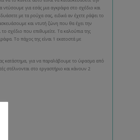
α ντύσουμε για εσάς μια αγκράφα στο σχέδιο και
υάσετε με τα ρούχα σας, ειδικά αν έχετε ράψει το
σκευάσουμε και ντυτή ζώνη που θα έχει την
ι το σχέδιο που επιθυμείτε. Τα καλούπια της
ράφα. Το πάχος της είναι 1 εκατοστά με
 μας κατάστημα, για να παραλάβουμε το ύφασμα από
τές στέλνονται στο εργαστήριο και κάνουν 2