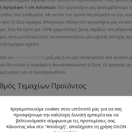
ή Αγκράφα 1 cm Arkansas
. Στο εργαστήριο μας αναλαμβάνουμε ν
έγεθος που επιθυμείτε. Με αυτόν τον τρόπο θα μπορείτε να την συνδ
 από το ίδιο ύφασμα. Μπορούμε επίσης στο εργαστήριο μας να κατα
φα. Έτσι θα έχετε μια 100% χειροποίητη ζώνη, ακριβώς στα μέτρα κα
φας είναι μεταλλικά ώστε να κατασκευάζουν μια υψηλής αντοχής αγκ
ληλόγραμμο σχέδιο.
ίτε να
επικοινωνήσετε
μαζί μας ή να μας επισκεφτείτε στο φυσικό
οίο θα ντυθεί η αγκράφα ή θα κατασκευαστεί η ζώνη. Οι εργασίες αυ
ιμες μέρες για να διεκπεραιωθούν.
θμός Τεμαχίων Προϊόντος
άχιο
Χρησιμοποιούμε cookies στον ιστότοπό μας για να σας
κό Προϊόντος
προσφέρουμε την καλύτερη δυνατή εμπειρία και να
βελτιονόμαστε σύμφωνα με τις προτειμίσεις σας.
Κάνοντας κλικ στο "Αποδοχή", αποδέχεστε τη χρήση ΟΛΩΝ
λικό καλούπι