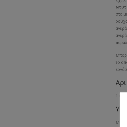
Ντυτ
στο μ
ρούχο
αγκρά
αγκρά
παραλ
Μπορε
το οπ
εργάσ
Αρι
1 τεμ
Υλι
Μεταλ