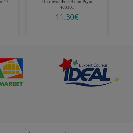
μέ 17
Πριτσίνια Φιμέ 9 mm Prym
Μ
403101
11.30
€