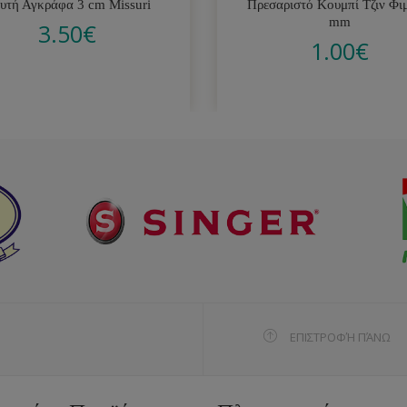
υτή Αγκράφα 3 cm Missuri
Πρεσαριστό Κουμπί Τζιν Φι
mm
3.50
€
1.00
€
ΕΠΙΣΤΡΟΦΉ ΠΆΝΩ