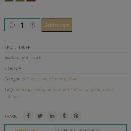
Add to cart
SKU:
5.4.409Ρ
Availability:
In stock
Size:
N/A
Categories:
Τρέσες
,
Φυτίλια- Κορδόνια
.
Tags:
έπιπλα
,
ρεγιόν
,
σιρίτι
,
σιρίτι επίπλων
,
τρέσα
,
τρέσα
επίπλων
.
SHARE:
Description
Additional information