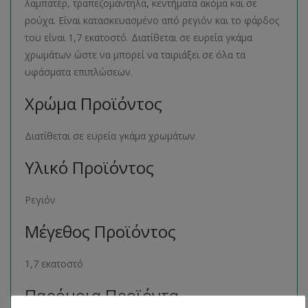
λαμπατέρ, τραπεζομάντηλα, κεντήματα ακόμα και σε
ρούχα. Είναι κατασκευασμένο από ρεγιόν και το φάρδος
του είναι 1,7 εκατοστό. Διατίθεται σε ευρεία γκάμα
χρωμάτων ώστε να μπορεί να ταιριάξει σε όλα τα
υφάσματα επιπλώσεων.
Χρώμα Προϊόντος
Διατίθεται σε ευρεία γκάμα χρωμάτων
Υλικό Προϊόντος
Ρεγιόν
Μέγεθος Προϊόντος
1,7 εκατοστό
Παρόμοια Προϊόντα