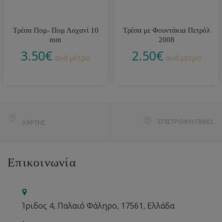
Τρέσα Πομ- Πομ Λαχανί 10
Τρέσα με Φουντάκια Πετρόλ
mm
2008
3.50
€
2.50
€
ανά μέτρο
ανά μέτρο
ΕΠΙΣΤΡΟΦΉ ΠΆΝΩ
ΧΆΡΤΗΣ
Επικοινωνία
Ίριδος 4, Παλαιό Φάληρο, 17561, Ελλάδα