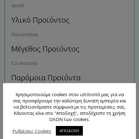
Χρυσό
Υλικό Προϊόντος
Πολυεστέρας
Μέγεθος Προϊόντος
5,5 εκατοστά
Παρόμοια Προϊόντα
Μπορείτε να βρείτε πολλά παρόμοια προϊόντα της ιδίας
Χρησιμοποιούμε cookies στον ιστότοπό μας για να
κατηγορίας στο ηλεκτρονικό μας κατάστημα
σας προσφέρουμε την καλύτερη δυνατή εμπειρία και
να βελτιονόμαστε σύμφωνα με τις προτειμίσεις σας.
ακολουθώντας τον σύνδεσμο
εδώ
.
Κάνοντας κλικ στο "Αποδοχή", αποδέχεστε τη χρήση
ΟΛΩΝ των cookies.
Τρόποι Επικοινωνίας και
Απορίες
Ρυθμίσεις Cookies
ΑΠΟΔΟΧΗ