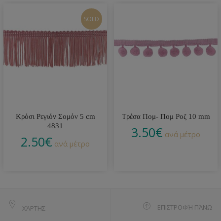
SOLD
Κρόσι Ρεγιόν Σομόν 5 cm
Τρέσα Πομ- Πομ Ροζ 10 mm
4831
3.50
€
ανά μέτρο
2.50
€
ανά μέτρο
ΕΠΙΣΤΡΟΦΉ ΠΆΝΩ
ΧΆΡΤΗΣ