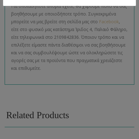
Για οποιαδήποτε απορία έχετε, θα χαρούμε πολύ να σας
βοηθήσουμε με οποιοδήποτε τρόπο. Συγκεκριμένα
μπορείτε να μας βρείτε στη σελίδα μας στο
Facebook
,
είτε στο φυσικό μας κατάστημα Ίριδος 4, Παλαιό Φάληρο,
είτε τηλεφωνικά στο 2109842836. Όποιον τρόπο και να
επιλέξετε είμαστε πάντα διαθέσιμοι να σας βοηθήσουμε
και να σας συμβουλέψουμε ώστε να ολοκληρώσετε τις
αγορές σας με τα προϊόντα που πραγματικά χρειάζεστε
και επιθυμείτε.
Related Products