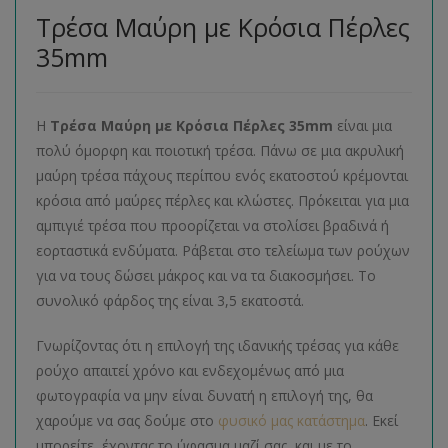
Τρέσα Μαύρη με Κρόσια Πέρλες
35mm
Η
Τρέσα Μαύρη με Κρόσια Πέρλες 35mm
είναι μια
πολύ όμορφη και ποιοτική τρέσα. Πάνω σε μια ακρυλική
μαύρη τρέσα πάχους περίπου ενός εκατοστού κρέμονται
κρόσια από μαύρες πέρλες και κλώστες. Πρόκειται για μια
αμπιγιέ τρέσα που προορίζεται να στολίσει βραδινά ή
εορταστικά ενδύματα. Ράβεται στο τελείωμα των ρούχων
για να τους δώσει μάκρος και να τα διακοσμήσει. Το
συνολικό φάρδος της είναι 3,5 εκατοστά.
Γνωρίζοντας ότι η επιλογή της ιδανικής τρέσας για κάθε
ρούχο απαιτεί χρόνο και ενδεχομένως από μια
φωτογραφία να μην είναι δυνατή η επιλογή της, θα
χαρούμε να σας δούμε στο
φυσικό μας κατάστημα
. Εκεί
μπορείτε, έχοντας το ύφασμα μαζί σας, και με το