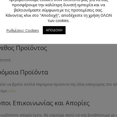
προσφέρουμε την καλύτερη δυνατή εμπειρία και να
βελτιονόμαστε σύμφωνα με τις προτειμίσεις σας.
ν
Κάνοντας κλικ στο "Αποδοχή", αποδέχεστε τη χρήση ΟΛΩΝ
των cookies.
κό Προϊόντος
Ρυθμίσεις Cookies
ΑΠΟΔΟΧΗ
ν
εθος Προϊόντος
ατοστά
όμοια Προϊόντα
ίτε να βρείτε πολλά παρόμοια προϊόντα της ιδίας κατηγορίας στο 
εσμο
εδώ
.
ποι Επικοινωνίας και Απορίες
ποιαδήποτε απορία έχετε, θα χαρούμε πολύ να σας βοηθήσουμε με 