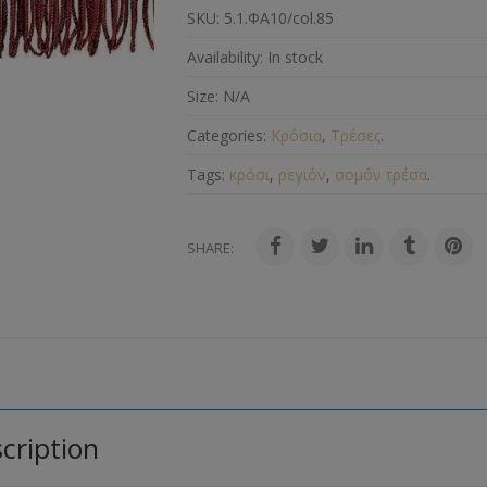
SKU:
5.1.ΦΑ10/col.85
Availability:
In stock
Size:
N/A
Categories:
Κρόσια
,
Τρέσες
.
Tags:
κρόσι
,
ρεγιόν
,
σομόν τρέσα
.
SHARE:
cription