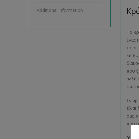
Κρό
Additional information
Το
Κρ
ένας 
το σώ
επιθυ
διακο
που έ
αλλά 
εκατο
Γνωρί
είναι
σας, 
που υ
Χρώ