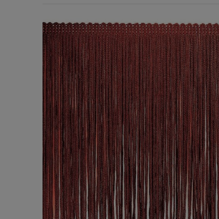
Χερούλια Τσάντας
Ιμάντες
Πλέγματα