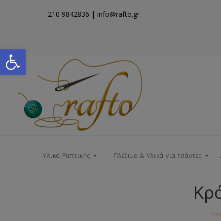
210 9842836
| info@rafto.gr
Open toolbar
Υλικά Ραπτικής
Πλέξιμο & Υλικά για τσάντες
Κρό
Νήματα για Τσάντες
Ho