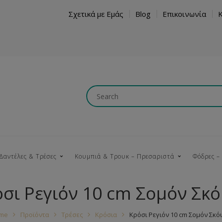
Σχετικά με Εμάς
Blog
Επικοινωνία
Δαντέλες & Τρέσες
Κουμπιά & Τρουκ – Πρεσαριστά
Φόδρες –
σι Ρεγιόν 10 cm Σομόν Σκ
Κουμπώματα
Βαμβακερές
Ξύλινα
Κρόσια
Νήματα
Τ
me
Προϊόντα
Τρέσες
Κρόσια
Κρόσι Ρεγιόν 10 cm Σομόν Σκό