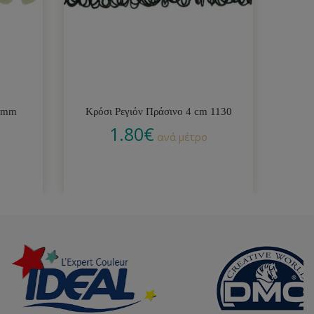
0 mm
Κρόσι Ρεγιόν Πράσινο 4 cm 1130
Τρ
1.80
€
ανά μέτρο