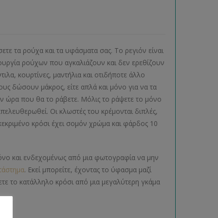
σετε τα ρούχα και τα υφάσματα σας. Το ρεγιόν είναι
ιουργία ρούχων που αγκαλιάζουν και δεν ερεθίζουν
τιλα, κουρτίνες, μαντήλια και οτιδήποτε άλλο
ους δώσουν μάκρος, είτε απλά και μόνο για να τα
ην ώρα που θα το ράβετε. Μόλις το ράψετε το μόνο
 απελευθερωθεί. Οι κλωστές του κρέμονται διπλές,
γκεκριμένο κρόσι έχει σομόν χρώμα και φάρδος 10
χρόνο και ενδεχομένως από μια φωτογραφία να μην
τάστημα
. Εκεί μπορείτε, έχοντας το ύφασμα μαζί
ετε το κατάλληλο κρόσι από μια μεγαλύτερη γκάμα