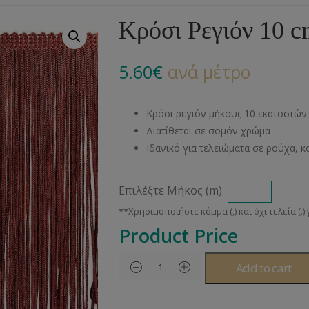
Αλυσίδες
Μπροντερί
Παιδικά
Πομ-Πομ
Βελόνες – Βελονάκ
Κο
Κρόσι Ρεγιόν 10 
Μεταλλικά Εξαρτήματα
Κιπούρ
Πουκαμίσου
Φυτίλια- Κορδόνια
Αξεσουάρ Πλεξίματ
Μ
5.60
€
ανά μέτρο
Διάφορα Υλικά
Πολυέστερ
Στρας
Διάφορες Τρέσες
Πρ
Ελαστικές
Μεταλλικά
Ν
Κρόσι ρεγιόν μήκους 10 εκατοστών
Μοντγκόμερι
Α
Διατίθεται σε σομόν χρώμα
Ιδανικό για τελειώματα σε ρούχα, κο
Άλλα Υλικά
Ντ
Επιλέξτε Μήκος (m)
Product Price
Add to cart