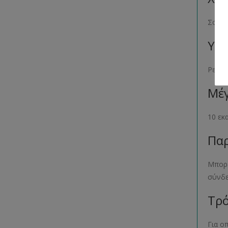
Σομό
Υλι
Ρεγιό
Μέγ
10 εκ
Παρ
Μπορε
σύνδ
Τρό
Για ο