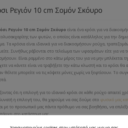
σι Ρεγιόν 10 cm Σομόν Σκόυρο
όσι Ρεγιόν 10 cm Σομόν Σκόυρο
είναι ένα κρόσι για να διακοσμή
πολυσακχαρίτης των φυτών, ο οποίος είναι κατάλληλος για την δημ
μα. Τα κρόσια είναι ιδανικά για να διακοσμήσουν ρούχα, τραπεζομάν
μείτε. Συνήθως ράβονται στο τελείωμα των υφασμάτων είτε για να τ
σμήσουν. Είναι ραμμένο στο κάτω μέρος του για να μην μπλέκεται τ
χετε να κάνετε είναι να τραβήξετε την κάτω κλωστή και το κρόσι θα
αν θέλετε μπορείτε να τις κόψετε μόνες χωρίς να ξεφτίσουν. Το συ
στά.
ζοντας ότι η επιλογή για το ιδανικό κρόσι σε κάθε ρούχο απαιτεί 
 δυνατή η επιλογή του, θα χαρούμε να σας δούμε στο
φυσικό μας κα
και με το προσωπικό μας πάντα πρόθυμο να σας βοηθήσει, να επιλέξ
πάρχει στο κατάστημα μας.
μα Προϊόντος
Χρησιμοποιούμε cookies στον ιστότοπό μας για να σας