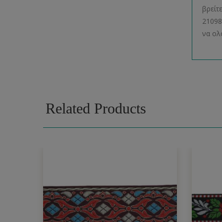
βρείτ
21098
να ολ
Related Products