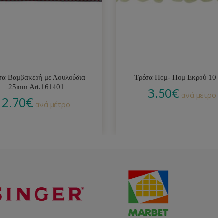
σα Βαμβακερή με Λουλούδια
Τρέσα Πομ- Πομ Εκρού 1
25mm Art.161401
3.50
€
ανά μέτρο
2.70
€
ανά μέτρο