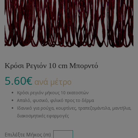
Κρόσι Ρεγιόν 10 cm Μπορντό
5.60
€
ανά μέτρο
Κρόσι ρεγιόν μήκους 10 εκατοστών
Απαλό, φυσικό, φιλικό προς το δέρμα
Ιδανικό για ρούχα, κουρτίνες, τραπεζομάντιλα, μαντήλια,
διακοσμητικές εφαρμογές
Επιλέξτε Μήκος (m)