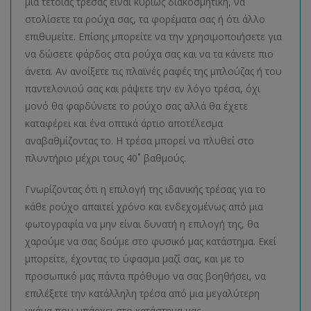
μια τέτοιας τρέσας είναι κυρίως διακοσμητική, να
στολίσετε τα ρούχα σας, τα φορέματα σας ή ότι άλλο
επιθυμείτε. Επίσης μπορείτε να την χρησιμοποιήσετε για
να δώσετε φάρδος στα ρούχα σας και να τα κάνετε πιο
άνετα. Αν ανοίξετε τις πλαϊνές ραφές της μπλούζας ή του
παντελονιού σας και ράψετε την εν λόγο τρέσα, όχι
μονό θα φαρδύνετε το ρούχο σας αλλά θα έχετε
καταφέρει και ένα οπτικά άρτιο αποτέλεσμα
αναβαθμίζοντας το. Η τρέσα μπορεί να πλυθεί στο
πλυντήριο μέχρι τους 40˚ βαθμούς.
Γνωρίζοντας ότι η επιλογή της ιδανικής τρέσας για το
κάθε ρούχο απαιτεί χρόνο και ενδεχομένως από μια
φωτογραφία να μην είναι δυνατή η επιλογή της, θα
χαρούμε να σας δούμε στο φυσικό μας κατάστημα. Εκεί
μπορείτε, έχοντας το ύφασμα μαζί σας, και με το
προσωπικό μας πάντα πρόθυμο να σας βοηθήσει, να
επιλέξετε την κατάλληλη τρέσα από μια μεγαλύτερη
γκάμα που υπάρχει στο κατάστημα μας.