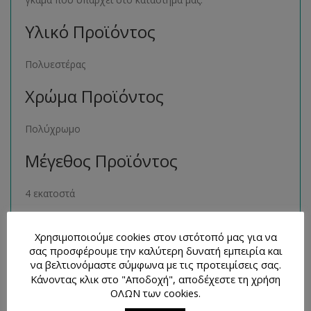
Υλικό Προϊόντος
Πολυεστέρας
Χρώμα Προϊόντος
Πολύχρωμο
Μέγεθος Προϊόντος
4 εκατοστά
Παρόμοια Προϊόντα
Χρησιμοποιούμε cookies στον ιστότοπό μας για να
σας προσφέρουμε την καλύτερη δυνατή εμπειρία και
Μπορείτε να βρείτε πολλά παρόμοια προϊόντα της ιδίας
να βελτιονόμαστε σύμφωνα με τις προτειμίσεις σας.
κατηγορίας στο ηλεκτρονικό μας κατάστημα
Κάνοντας κλικ στο "Αποδοχή", αποδέχεστε τη χρήση
ΟΛΩΝ των cookies.
ακολουθώντας τον σύνδεσμο
εδώ
.