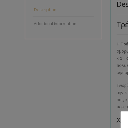
Des
Description
Τρέ
Additional information
Η
Τρέ
όμορφ
κ.α. 
πολυε
ύφασμ
Γνωρί
μην ε
σας, 
που υ
Χρώ