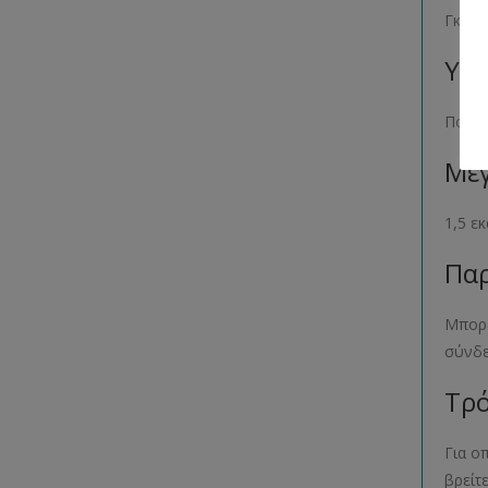
Γκρι
Υλι
Πολυ
Μέγ
1,5 ε
Παρ
Μπορε
σύνδ
Τρό
Για ο
βρείτ