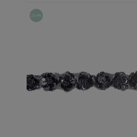
Χερούλια Τσάντας
20.4%
Ιμάντες
Πλέγματα