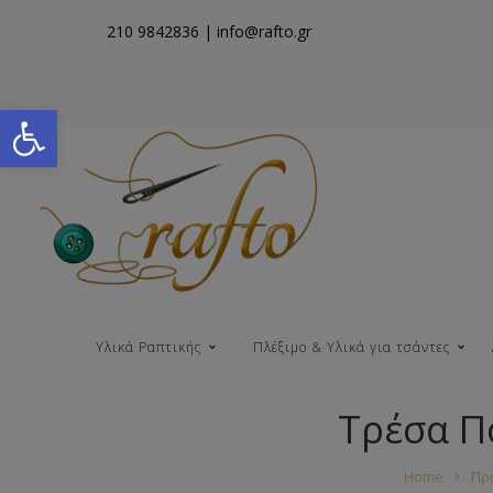
210 9842836
| info@rafto.gr
Open toolbar
Υλικά Ραπτικής
Πλέξιμο & Υλικά για τσάντες
Τρέσα Π
Νήματα για Τσάντες
Home
Πρ