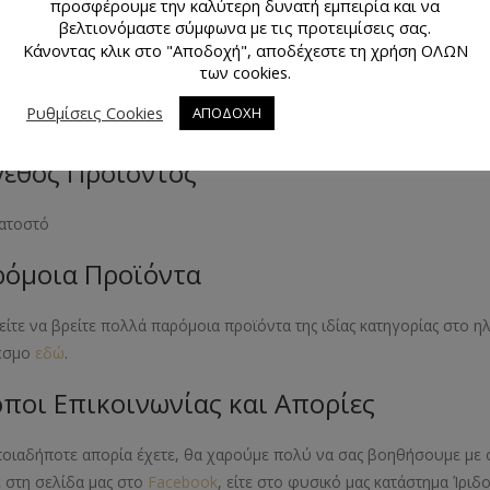
προσφέρουμε την καλύτερη δυνατή εμπειρία και να
βελτιονόμαστε σύμφωνα με τις προτειμίσεις σας.
Κάνοντας κλικ στο "Αποδοχή", αποδέχεστε τη χρήση ΟΛΩΝ
κό Προϊόντος
των cookies.
Ρυθμίσεις Cookies
ΑΠΟΔΟΧΗ
εστέρας
εθος Προϊόντος
κατοστό
όμοια Προϊόντα
ίτε να βρείτε πολλά παρόμοια προϊόντα της ιδίας κατηγορίας στο 
εσμο
εδώ
.
ποι Επικοινωνίας και Απορίες
ποιαδήποτε απορία έχετε, θα χαρούμε πολύ να σας βοηθήσουμε με 
ε στη σελίδα μας στο
Facebook
, είτε στο φυσικό μας κατάστημα Ίριδ