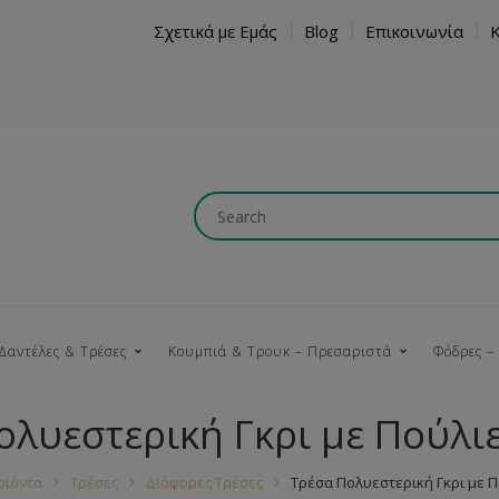
Σχετικά με Εμάς
Blog
Επικοινωνία
Δαντέλες & Τρέσες
Κουμπιά & Τρουκ – Πρεσαριστά
Φόδρες –
ολυεστερική Γκρι με Πούλι
Κουμπώματα
Βαμβακερές
Ξύλινα
Κρόσια
Νήματα
Τ
οϊόντα
Τρέσες
Διάφορες Τρέσες
Τρέσα Πολυεστερική Γκρι με 