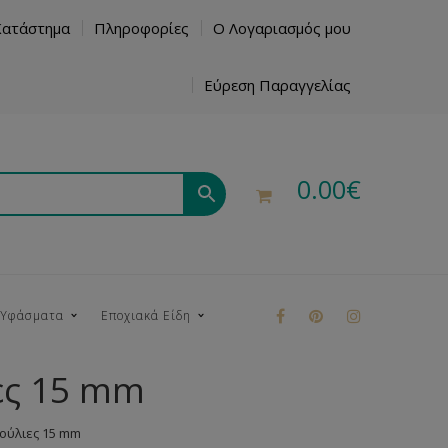
Κατάστημα
Πληροφορίες
Ο Λογαριασμός μου
Εύρεση Παραγγελίας
0.00
€
 Υφάσματα
Εποχιακά Είδη
ες 15 mm
ρούκ
Πούλιες 15 mm