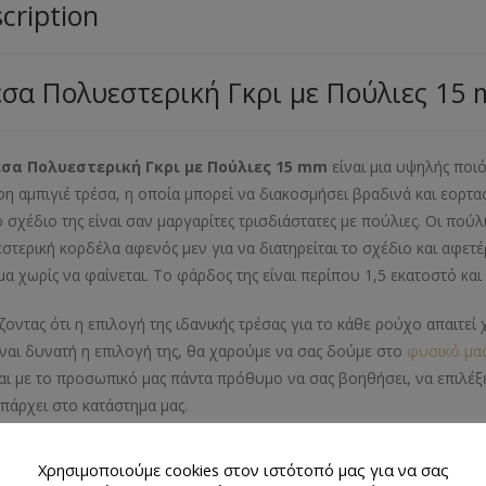
cription
σα Πολυεστερική Γκρι με Πούλιες 15
σα Πολυεστερική Γκρι με Πούλιες 15 mm
είναι μια υψηλής ποιό
η αμπιγιέ τρέσα, η οποία μπορεί να διακοσμήσει βραδινά και εορτα
Το σχέδιο της είναι σαν μαργαρίτες τρισδιάστατες με πούλιες. Οι πού
στερική κορδέλα αφενός μεν για να διατηρείται το σχέδιο και αφετ
α χωρίς να φαίνεται. Το φάρδος της είναι περίπου 1,5 εκατοστό και
ζοντας ότι η επιλογή της ιδανικής τρέσας για το κάθε ρούχο απαιτ
ίναι δυνατή η επιλογή της, θα χαρούμε να σας δούμε στο
φυσικό μα
και με το προσωπικό μας πάντα πρόθυμο να σας βοηθήσει, να επιλέξ
πάρχει στο κατάστημα μας.
μα Προϊόντος
Χρησιμοποιούμε cookies στον ιστότοπό μας για να σας