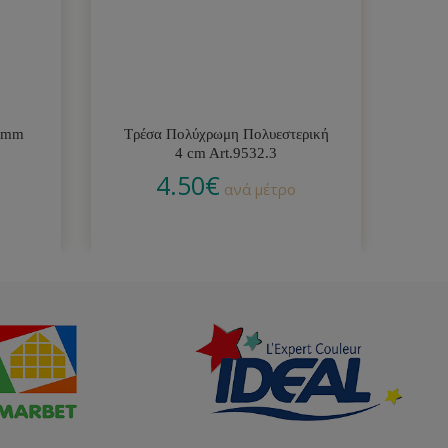
0 mm
Τρέσα Πολύχρωμη Πολυεστερική
Τ
4 cm Art.9532.3
4.50
€
ανά μέτρο