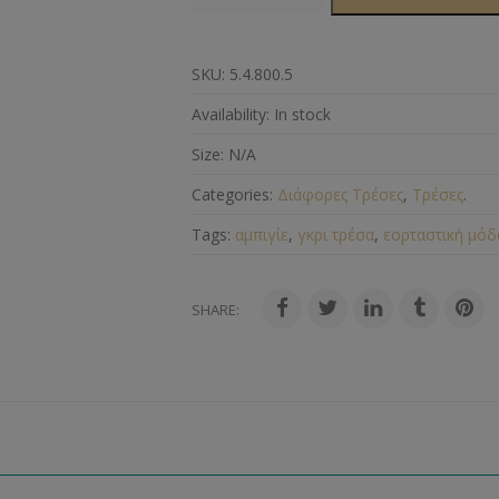
SKU:
5.4.800.5
Availability:
In stock
Size:
N/A
Categories:
Διάφορες Τρέσες
,
Τρέσες
.
Tags:
αμπιγίε
,
γκρι τρέσα
,
εορταστική μόδ
SHARE: