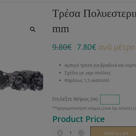
Αλυσίδες
Μπροντερί
Παιδικά
Πομ-Πομ
Βελόνες – Βελονάκ
Κο
Τρέσα Πολυεστερικ
Μεταλλικά Εξαρτήματα
Κιπούρ
Πουκαμίσου
Φυτίλια- Κορδόνια
Αξεσουάρ Πλεξίματ
Μ
mm
Διάφορα Υλικά
Πολυέστερ
Στρας
Διάφορες Τρέσες
Πρ
Ελαστικές
Μεταλλικά
Ν
9.80
€
7.80
€
ανά μέτρο
Μοντγκόμερι
Α
Αμπιγιέ τρέσα για βραδινά και εορτ
Άλλα Υλικά
Ντ
Σχέδιο με γκρι πούλιες
Φάρδους 1,5 εκατοστό
Επιλέξτε Μήκος (m)
Product Price
Add to cart