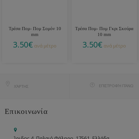
Τρέσα Πομ- Πομ Σομόν 10
Τρέσα Πομ- Πομ Γκρι Σκούρα
mm
10 mm
3.50
€
3.50
€
ανά μέτρο
ανά μέτρο
ΕΠΙΣΤΡΟΦΉ ΠΆΝΩ
ΧΆΡΤΗΣ
Επικοινωνία
Ίριδος 4, Παλαιό Φάληρο, 17561, Ελλάδα