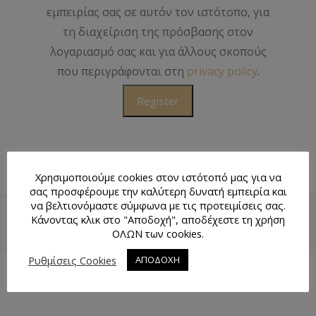
εμπειρίας σας σε αυτόν τον ιστότοπο, για
τη διαχείριση της πρόσβασης στον
λογαριασμό σας και για άλλους σκοπούς
που περιγράφονται στη
privacy policy
.
Register
Χρησιμοποιούμε cookies στον ιστότοπό μας για να
σας προσφέρουμε την καλύτερη δυνατή εμπειρία και
να βελτιονόμαστε σύμφωνα με τις προτειμίσεις σας.
Κάνοντας κλικ στο "Αποδοχή", αποδέχεστε τη χρήση
ΕΠΙΣΤΡΟΦΉ ΠΆΝΩ
ΧΆΡΤΗΣ
ΟΛΩΝ των cookies.
Ρυθμίσεις Cookies
ΑΠΟΔΟΧΗ
Επικοινωνία