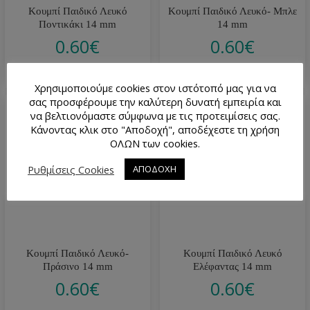
Κουμπί Παιδικό Λευκό
Κουμπί Παιδικό Λευκό- Μπλε
Ποντικάκι 14 mm
14 mm
0.60
€
0.60
€
Χρησιμοποιούμε cookies στον ιστότοπό μας για να
σας προσφέρουμε την καλύτερη δυνατή εμπειρία και
να βελτιονόμαστε σύμφωνα με τις προτειμίσεις σας.
Κάνοντας κλικ στο "Αποδοχή", αποδέχεστε τη χρήση
ΟΛΩΝ των cookies.
Ρυθμίσεις Cookies
ΑΠΟΔΟΧΗ
Κουμπί Παιδικό Λευκό-
Κουμπί Παιδικό Λευκό
Πράσινο 14 mm
Ελέφαντας 14 mm
0.60
€
0.60
€