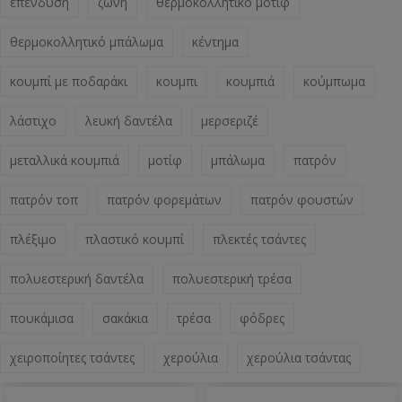
επένδυση
ζώνη
θερμοκολλητικό μοτίφ
θερμοκολλητικό μπάλωμα
κέντημα
κουμπί με ποδαράκι
κουμπι
κουμπιά
κούμπωμα
λάστιχο
λευκή δαντέλα
μερσεριζέ
μεταλλικά κουμπιά
μοτίφ
μπάλωμα
πατρόν
πατρόν τοπ
πατρόν φορεμάτων
πατρόν φουστών
πλέξιμο
πλαστικό κουμπί
πλεκτές τσάντες
πολυεστερική δαντέλα
πολυεστερική τρέσα
πουκάμισα
σακάκια
τρέσα
φόδρες
χειροποίητες τσάντες
χερούλια
χερούλια τσάντας