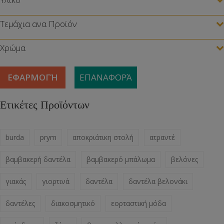
Τεμάχια ανα Προϊόν
Χρώμα
ΕΦΑΡΜΟΓΉ
ΕΠΑΝΑΦΟΡΆ
Ετικέτες Προϊόντων
burda
prym
αποκριάτικη στολή
ατραντέ
βαμβακερή δαντέλα
βαμβακερό μπάλωμα
βελόνες
γιακάς
γιορτινά
δαντέλα
δαντέλα βελονάκι
δαντέλες
διακοσμητικό
εορταστική μόδα