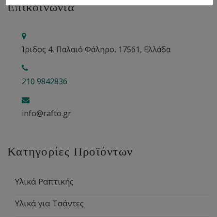
Επικοινωνία
Ίριδος 4, Παλαιό Φάληρο, 17561, Ελλάδα
210 9842836
info@rafto.gr
Κατηγορίες Προϊόντων
Υλικά Ραπτικής
Υλικά για Τσάντες