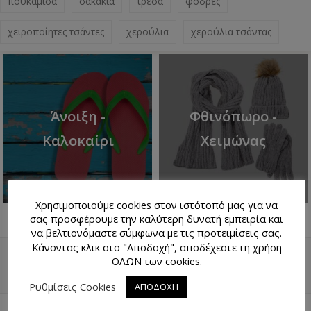
πουκάμισα
σακάκια
τρέσα
φόδρες
χειροποίητες τσάντες
χερούλια
χερούλια τσάντας
Άνοιξη -
Φθινόπωρο -
Καλοκαίρι
Χειμώνας
Χρησιμοποιούμε cookies στον ιστότοπό μας για να
σας προσφέρουμε την καλύτερη δυνατή εμπειρία και
να βελτιονόμαστε σύμφωνα με τις προτειμίσεις σας.
Κάνοντας κλικ στο "Αποδοχή", αποδέχεστε τη χρήση
ΟΛΩΝ των cookies.
ΕΠΙΣΤΡΟΦΉ ΠΆΝΩ
ΧΆΡΤΗΣ
Ρυθμίσεις Cookies
ΑΠΟΔΟΧΗ