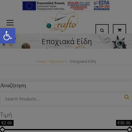
Open toolbar
Εποχιακά Είδη
Home
Προϊόντα
Εποχιακά Είδη
Αναζήτηση
Τιμή
€2.00
€36.00