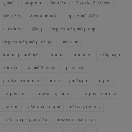
γιακάς
γιορτινά
δαντέλα
δαντέλα βελονάκι
δαντέλες
διακοσμητικό
εορταστική μόδα
επένδυση
ζώνη
θερμοκολλητικό μοτίφ
θερμοκολλητικό μπάλωμα
κέντημα
κουμπί με ποδαράκι
κουμπι
κουμπιά
κούμπωμα
λάστιχο
λευκή δαντέλα
μερσεριζέ
μεταλλικά κουμπιά
μοτίφ
μπάλωμα
πατρόν
πατρόν τοπ
πατρόν φορεμάτων
πατρόν φουστών
πλέξιμο
πλαστικό κουμπί
πλεκτές τσάντες
πολυεστερική δαντέλα
πολυεστερική τρέσα