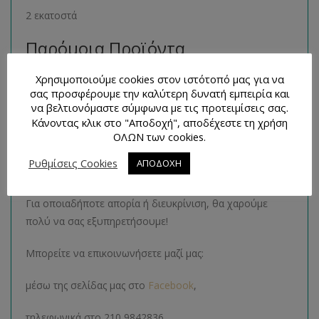
2 εκατοστά
Παρόμοια Προϊόντα
Χρησιμοποιούμε cookies στον ιστότοπό μας για να
Μπορείτε να βρείτε πολλά παρόμοια προϊόντα της ίδιας
σας προσφέρουμε την καλύτερη δυνατή εμπειρία και
κατηγορίας στο ηλεκτρονικό μας κατάστημα
να βελτιονόμαστε σύμφωνα με τις προτειμίσεις σας.
ακολουθώντας τον σύνδεσμο
εδώ
.
Κάνοντας κλικ στο "Αποδοχή", αποδέχεστε τη χρήση
ΟΛΩΝ των cookies.
Τρόποι Επικοινωνίας και
Ρυθμίσεις Cookies
ΑΠΟΔΟΧΗ
Απορίες
Για οποιαδήποτε απορία ή διευκρίνιση, θα χαρούμε
πολύ να σας εξυπηρετήσουμε!
Μπορείτε να επικοινωνήσετε μαζί μας:
μέσω της σελίδας μας στο
Facebook
,
τηλεφωνικά στο 210 9842836