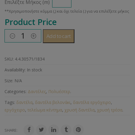
Επιλέξτε Μήκος (m)
Product Price
Add to cart
SKU:
4.4.30571/1834
Availability:
In stock
Size:
N/A
Categories:
Δαντέλες
,
Πολυέστερ
.
Tags:
δαντέλα
,
δαντέλα βελονάκι
,
δαντέλα εργόχειρο
,
εργόχειρο
,
τελείωμα κέντημα
,
χρυσή δαντέλα
,
χρυσή τρέσα
.
SHARE: