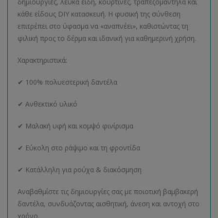
δημιουργίες, λευκά είδη, κουρτίνες, τραπεζομάντηλα και
κάθε είδους DIY κατασκευή. Η φυσική της σύνθεση
επιτρέπει στο ύφασμα να «αναπνέει», καθιστώντας τη
φιλική προς το δέρμα και ιδανική για καθημερινή χρήση.
Χαρακτηριστικά:
✔ 100% πολυεστερική δαντέλα
✔ Ανθεκτικό υλικό
✔ Μαλακή υφή και κομψό φινίρισμα
✔ Εύκολη στο ράψιμο και τη φροντίδα
✔ Κατάλληλη για ρούχα & διακόσμηση
Αναβαθμίστε τις δημιουργίες σας με ποιοτική βαμβακερή
δαντέλα, συνδυάζοντας αισθητική, άνεση και αντοχή στο
χρόνο.