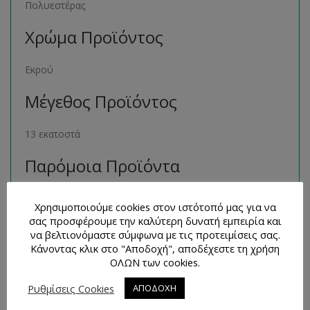
Πολυεστέρας
Χρώμα Προϊόντος
Εκρού
Μέγεθος Προϊόντος
13 εκατοστά
Παρόμοια Προϊόντα
Μπορείτε να βρείτε πολλά παρόμοια προϊόντα της ιδίας
Χρησιμοποιούμε cookies στον ιστότοπό μας για να
κατηγορίας στο ηλεκτρονικό μας κατάστημα
σας προσφέρουμε την καλύτερη δυνατή εμπειρία και
ακολουθώντας τον σύνδεσμο
εδώ
.
να βελτιονόμαστε σύμφωνα με τις προτειμίσεις σας.
Κάνοντας κλικ στο "Αποδοχή", αποδέχεστε τη χρήση
Τρόποι Επικοινωνίας και
ΟΛΩΝ των cookies.
Απορίες
Ρυθμίσεις Cookies
ΑΠΟΔΟΧΗ