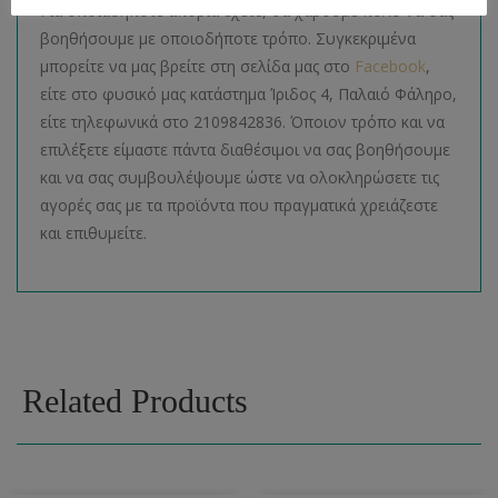
Για οποιαδήποτε απορία έχετε, θα χαρούμε πολύ να σας
βοηθήσουμε με οποιοδήποτε τρόπο. Συγκεκριμένα
μπορείτε να μας βρείτε στη σελίδα μας στο
Facebook
,
είτε στο φυσικό μας κατάστημα Ίριδος 4, Παλαιό Φάληρο,
είτε τηλεφωνικά στο 2109842836. Όποιον τρόπο και να
επιλέξετε είμαστε πάντα διαθέσιμοι να σας βοηθήσουμε
και να σας συμβουλέψουμε ώστε να ολοκληρώσετε τις
αγορές σας με τα προϊόντα που πραγματικά χρειάζεστε
και επιθυμείτε.
Related Products