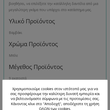
βοηθήσει, να επιλέξετε την κατάλληλη δαντέλα από μια
μεγαλύτερη γκάμα που υπάρχει στο κατάστημα μας.
Υλικό Προϊόντος
Βαμβάκι
Χρώμα Προϊόντος
Μπλε
Μέγεθος Προϊόντος
9 εκατοστά
Παρόμοια Προϊόντα
Χρησιμοποιούμε cookies στον ιστότοπό μας για να
σας προσφέρουμε την καλύτερη δυνατή εμπειρία και
να βελτιονόμαστε σύμφωνα με τις προτειμίσεις σας.
Μπορείτε να βρείτε πολλά παρόμοια προϊόντα της ιδίας
Κάνοντας κλικ στο "Αποδοχή", αποδέχεστε τη χρήση
κατηγορίας στο ηλεκτρονικό μας κατάστημα
ΟΛΩΝ των cookies.