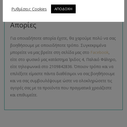
ακολουθώντας τον σύνδεσμο
εδώ
.
Ρυθμίσεις Cookies
ΑΠΟΔΟΧΗ
Τρόποι Επικοινωνίας και
Απορίες
Για οποιαδήποτε απορία έχετε, θα χαρούμε πολύ να σας
βοηθήσουμε με οποιοδήποτε τρόπο. Συγκεκριμένα
μπορείτε να μας βρείτε στη σελίδα μας στο
Facebook
,
είτε στο φυσικό μας κατάστημα Ίριδος 4, Παλαιό Φάληρο,
είτε τηλεφωνικά στο 2109842836. Όποιον τρόπο και να
επιλέξετε είμαστε πάντα διαθέσιμοι να σας βοηθήσουμε
και να σας συμβουλέψουμε ώστε να ολοκληρώσετε τις
αγορές σας με τα προϊόντα που πραγματικά χρειάζεστε
και επιθυμείτε.