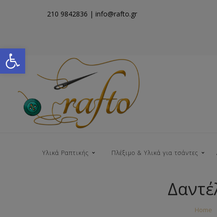
210 9842836
| info@rafto.gr
Open toolbar
Υλικά Ραπτικής
Πλέξιμο & Υλικά για τσάντες
Δαντέ
Νήματα για Τσάντες
Home