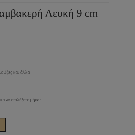
ια
υμπιά Τζίν
αμβακερή Λευκή 9 cm
ος
πουντούζια
ιτσίνια
τυτά Κουμπιά
γκράφες
υτές Ζώνες
λούζες και άλλα