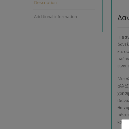
Description
Δαν
Additional information
Η
Δαν
δαντέ
και σ
πλέον
είναι
Μια ά
αλλάξ
χρησι
ιδανι
θα χα
πάντα
κατάσ