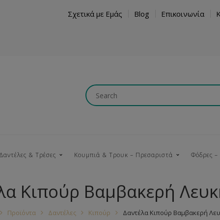
Σχετικά με Εμάς
Blog
Επικοινωνία
Δαντέλες & Τρέσες
Κουμπιά & Τρουκ – Πρεσαριστά
Φόδρες –
λα Κιπούρ Βαμβακερή Λευκ
Κουμπώματα
Βαμβακερές
Ξύλινα
Κρόσια
Νήματα
Τ
Προϊόντα
Δαντέλες
Κιπούρ
Δαντέλα Κιπούρ Βαμβακερή Λευ