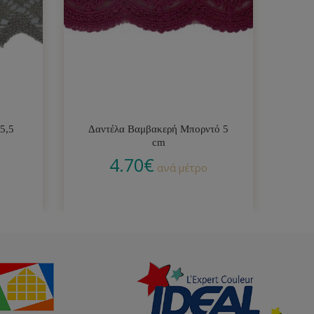
5,5
Δαντέλα Βαμβακερή Μπορντό 5
Δα
cm
4.70
€
ανά μέτρο