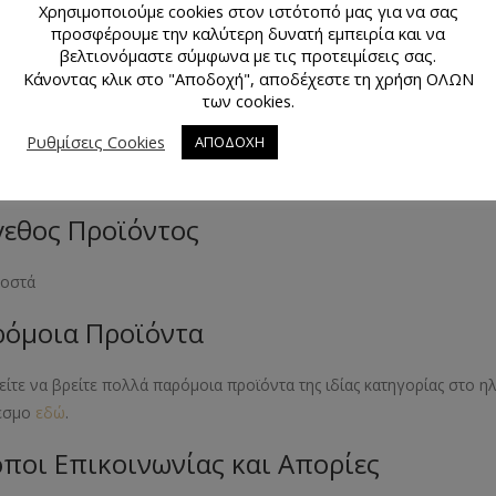
Χρησιμοποιούμε cookies στον ιστότοπό μας για να σας
κό Προϊόντος
προσφέρουμε την καλύτερη δυνατή εμπειρία και να
βελτιονόμαστε σύμφωνα με τις προτειμίσεις σας.
κι
Κάνοντας κλικ στο "Αποδοχή", αποδέχεστε τη χρήση ΟΛΩΝ
των cookies.
μα Προϊόντος
Ρυθμίσεις Cookies
ΑΠΟΔΟΧΗ
ό
εθος Προϊόντος
τοστά
όμοια Προϊόντα
ίτε να βρείτε πολλά παρόμοια προϊόντα της ιδίας κατηγορίας στο 
εσμο
εδώ
.
ποι Επικοινωνίας και Απορίες