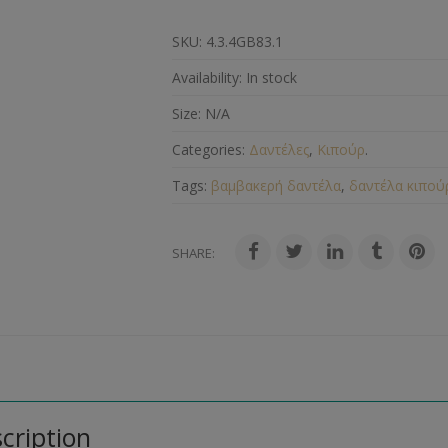
SKU:
4.3.4GB83.1
Availability:
In stock
Size:
N/A
Categories:
Δαντέλες
,
Κιπούρ
.
Tags:
βαμβακερή δαντέλα
,
δαντέλα κιπού
SHARE:
cription