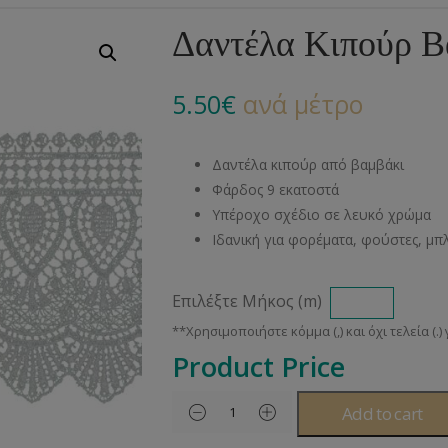
Αλυσίδες
Μπροντερί
Παιδικά
Πομ-Πομ
Βελόνες – Βελονάκ
Κο
Δαντέλα Κιπούρ Β
Μεταλλικά Εξαρτήματα
Κιπούρ
Πουκαμίσου
Φυτίλια- Κορδόνια
Αξεσουάρ Πλεξίματ
Μ
5.50
€
ανά μέτρο
Διάφορα Υλικά
Πολυέστερ
Στρας
Διάφορες Τρέσες
Πρ
Ελαστικές
Μεταλλικά
Ν
Δαντέλα κιπούρ από βαμβάκι
Μοντγκόμερι
Α
Φάρδος 9 εκατοστά
Υπέροχο σχέδιο σε λευκό χρώμα
Άλλα Υλικά
Ντ
Ιδανική για φορέματα, φούστες, μπ
Επιλέξτε Μήκος (m)
Product Price
Add to cart