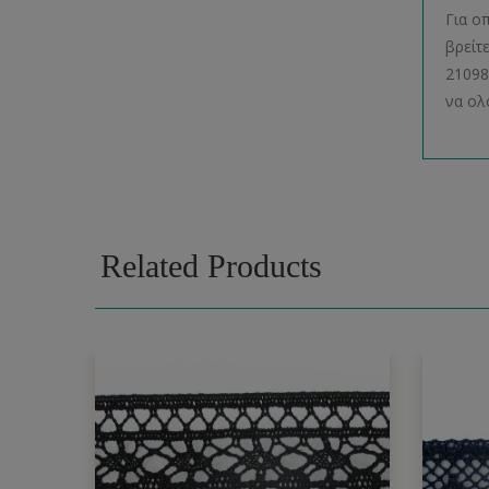
Για ο
βρείτ
21098
να ολ
Related Products