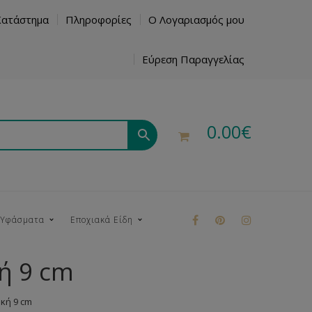
Κατάστημα
Πληροφορίες
Ο Λογαριασμός μου
Εύρεση Παραγγελίας
0.00
€
 Υφάσματα
Εποχιακά Είδη
ή 9 cm
ρούκ
κή 9 cm