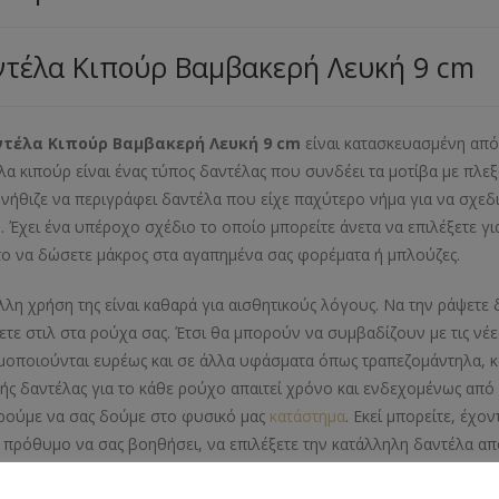
τέλα Κιπούρ Βαμβακερή Λευκή 9 cm
τέλα Κιπούρ Βαμβακερή Λευκή 9 cm
είναι κατασκευασμένη από β
λα κιπούρ είναι ένας τύπος δαντέλας που συνδέει τα μοτίβα με πλεξο
υνήθιζε να περιγράφει δαντέλα που είχε παχύτερο νήμα για να σχεδι
. Έχει ένα υπέροχο σχέδιο το οποίο μπορείτε άνετα να επιλέξετε γι
 το να δώσετε μάκρος στα αγαπημένα σας φορέματα ή μπλούζες.
λλη χρήση της είναι καθαρά για αισθητικούς λόγους. Να την ράψετε 
ετε στιλ στα ρούχα σας. Έτσι θα μπορούν να συμβαδίζουν με τις νέε
μοποιούνται ευρέως και σε άλλα υφάσματα όπως τραπεζομάντηλα, κου
κής δαντέλας για το κάθε ρούχο απαιτεί χρόνο και ενδεχομένως από 
ρούμε να σας δούμε στο φυσικό μας
κατάστημα
. Εκεί μπορείτε, έχο
 πρόθυμο να σας βοηθήσει, να επιλέξετε την κατάλληλη δαντέλα απ
τημα μας.