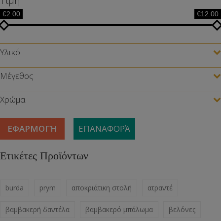
Τιμή
€2.00
€12.00
Υλικό
Μέγεθος
Χρώμα
ΕΦΑΡΜΟΓΉ
ΕΠΑΝΑΦΟΡΆ
Ετικέτες Προϊόντων
burda
prym
αποκριάτικη στολή
ατραντέ
βαμβακερή δαντέλα
βαμβακερό μπάλωμα
βελόνες