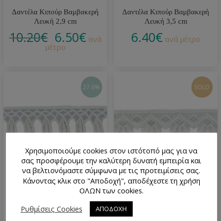
Δαντέλα Κιπούρ Βαμβακερή
Δαντέλα Κιπούρ Βαμβακερή
Λευκή 2,9 cm
Λευκή 3,5 cm
10.20
€
6.50
€
6.40
€
ανά
ανά μέτρο
μέτρο
27.6%
SOLD
Χρησιμοποιούμε cookies στον ιστότοπό μας για να
σας προσφέρουμε την καλύτερη δυνατή εμπειρία και
να βελτιονόμαστε σύμφωνα με τις προτειμίσεις σας.
Κάνοντας κλικ στο "Αποδοχή", αποδέχεστε τη χρήση
Δαντέλα Κιπούρ Βαμβακερή
Δαντέλα Κιπούρ Βαμβακερή
ΟΛΩΝ των cookies.
Λευκή 4,5 cm
Λευκή 2 cm
7.60
€
5.50
€
4.40
€
Ρυθμίσεις Cookies
ΑΠΟΔΟΧΗ
ανά
ανά μέτρο
μέτρο