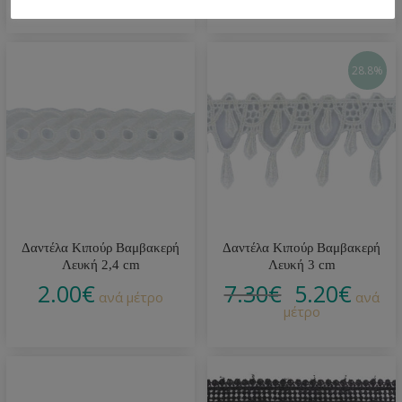
28.8%
Δαντέλα Κιπούρ Βαμβακερή
Δαντέλα Κιπούρ Βαμβακερή
Λευκή 2,4 cm
Λευκή 3 cm
2.00
€
7.30
€
5.20
€
ανά μέτρο
ανά
μέτρο