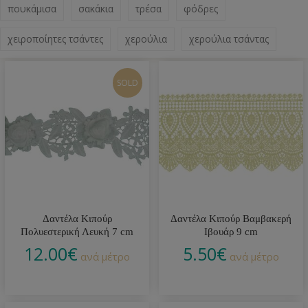
πουκάμισα
σακάκια
τρέσα
φόδρες
χειροποίητες τσάντες
χερούλια
χερούλια τσάντας
SOLD
Δαντέλα Κιπούρ
Δαντέλα Κιπούρ Βαμβακερή
Πολυεστερική Λευκή 7 cm
Ιβουάρ 9 cm
12.00
€
5.50
€
ανά μέτρο
ανά μέτρο