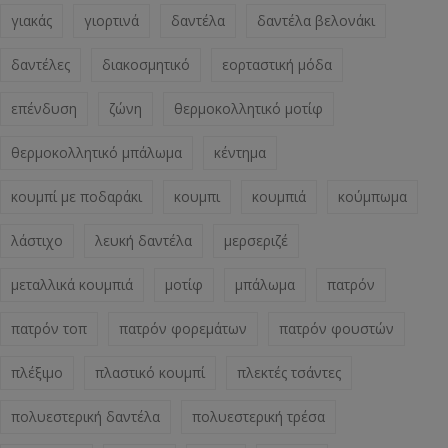
γιακάς
γιορτινά
δαντέλα
δαντέλα βελονάκι
δαντέλες
διακοσμητικό
εορταστική μόδα
επένδυση
ζώνη
θερμοκολλητικό μοτίφ
θερμοκολλητικό μπάλωμα
κέντημα
κουμπί με ποδαράκι
κουμπι
κουμπιά
κούμπωμα
λάστιχο
λευκή δαντέλα
μερσεριζέ
μεταλλικά κουμπιά
μοτίφ
μπάλωμα
πατρόν
πατρόν τοπ
πατρόν φορεμάτων
πατρόν φουστών
πλέξιμο
πλαστικό κουμπί
πλεκτές τσάντες
πολυεστερική δαντέλα
πολυεστερική τρέσα