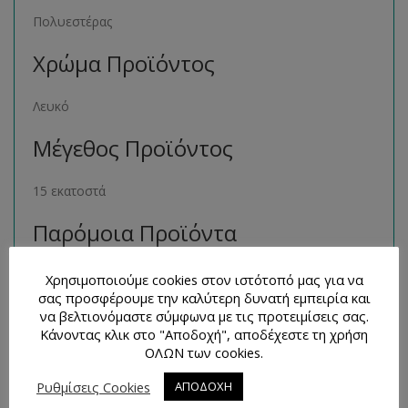
Πολυεστέρας
Χρώμα Προϊόντος
Λευκό
Μέγεθος Προϊόντος
15 εκατοστά
Παρόμοια Προϊόντα
Μπορείτε να βρείτε πολλά παρόμοια προϊόντα της ιδίας
Χρησιμοποιούμε cookies στον ιστότοπό μας για να
σας προσφέρουμε την καλύτερη δυνατή εμπειρία και
κατηγορίας στο ηλεκτρονικό μας κατάστημα
να βελτιονόμαστε σύμφωνα με τις προτειμίσεις σας.
ακολουθώντας τον σύνδεσμο
εδώ
.
Κάνοντας κλικ στο "Αποδοχή", αποδέχεστε τη χρήση
ΟΛΩΝ των cookies.
Τρόποι Επικοινωνίας και
Απορίες
Ρυθμίσεις Cookies
ΑΠΟΔΟΧΗ