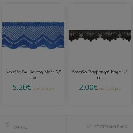
Δαντέλα Βαμβακερή Μπλε 5,5
Δαντέλα Βαμβακερή Καφέ 1,8
cm
cm
5.20
€
2.00
€
ανά μέτρο
ανά μέτρο
ΕΠΙΣΤΡΟΦΉ ΠΆΝΩ
ΧΆΡΤΗΣ