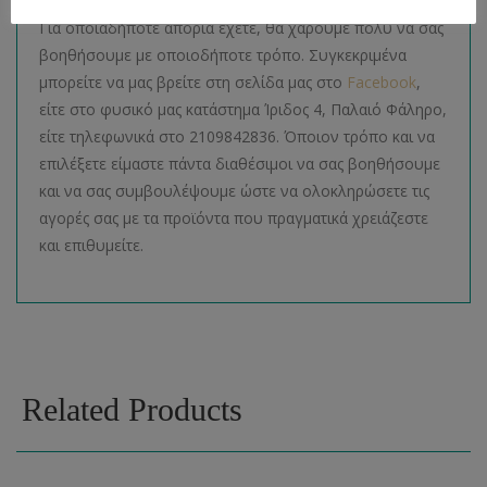
Για οποιαδήποτε απορία έχετε, θα χαρούμε πολύ να σας
βοηθήσουμε με οποιοδήποτε τρόπο. Συγκεκριμένα
μπορείτε να μας βρείτε στη σελίδα μας στο
Facebook
,
είτε στο φυσικό μας κατάστημα Ίριδος 4, Παλαιό Φάληρο,
είτε τηλεφωνικά στο 2109842836. Όποιον τρόπο και να
επιλέξετε είμαστε πάντα διαθέσιμοι να σας βοηθήσουμε
και να σας συμβουλέψουμε ώστε να ολοκληρώσετε τις
αγορές σας με τα προϊόντα που πραγματικά χρειάζεστε
και επιθυμείτε.
Related Products