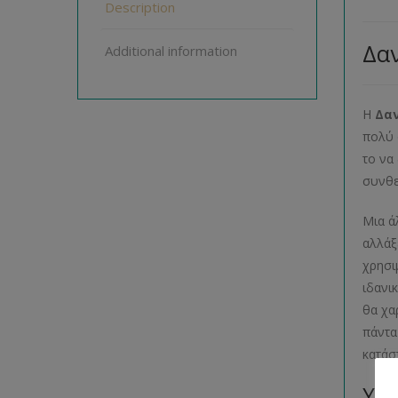
Description
Δαν
Additional information
Η
Δαν
πολύ 
το να
συνθε
Μια ά
αλλάξ
χρησι
ιδανι
θα χα
πάντα
κατάσ
Υλι