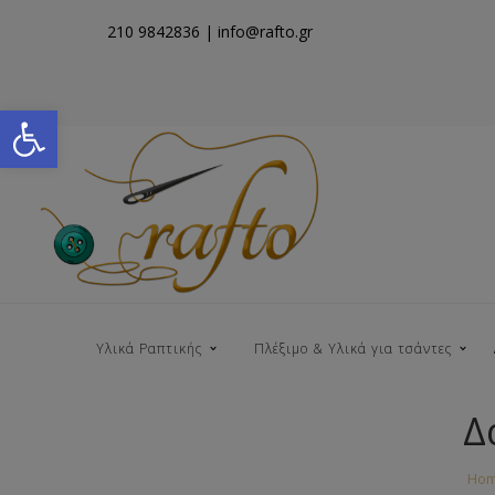
210 9842836
| info@rafto.gr
Open toolbar
Υλικά Ραπτικής
Πλέξιμο & Υλικά για τσάντες
Δ
Νήματα για Τσάντες
Ho