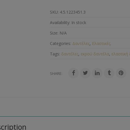
SKU:
4.5.1223451.3
Availability:
In stock
Size:
N/A
Categories:
Δαντέλες
,
Ελαστικές
.
Tags:
δαντέλες
,
εκρού δαντέλα
,
ελαστική
SHARE:
cription