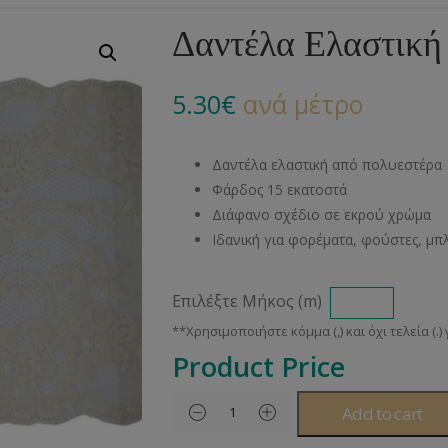
Αλυσίδες
Μπροντερί
Παιδικά
Πομ-Πομ
Βελόνες – Βελονάκ
Κο
Δαντέλα Ελαστική
Μεταλλικά Εξαρτήματα
Κιπούρ
Πουκαμίσου
Φυτίλια- Κορδόνια
Αξεσουάρ Πλεξίματ
Μ
5.30
€
ανά μέτρο
Διάφορα Υλικά
Πολυέστερ
Στρας
Διάφορες Τρέσες
Πρ
Ελαστικές
Μεταλλικά
Ν
Δαντέλα ελαστική από πολυεστέρα
Μοντγκόμερι
Α
Φάρδος 15 εκατοστά
Διάφανο σχέδιο σε εκρού χρώμα
Άλλα Υλικά
Ντ
Ιδανική για φορέματα, φούστες, μπ
Επιλέξτε Μήκος (m)
Product Price
Add to cart