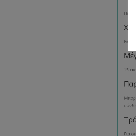
Πολυ
Χρώ
Εκρο
Μέγ
15 εκ
Παρ
Μπορε
σύνδ
Τρό
Για ο