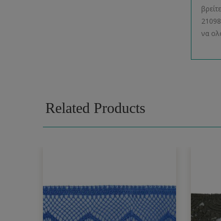
βρείτ
21098
να ολ
Related Products