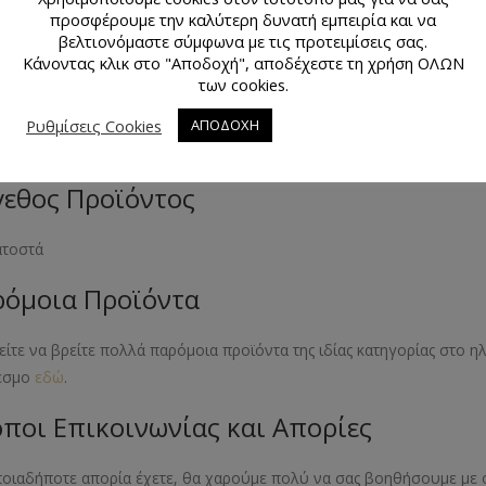
προσφέρουμε την καλύτερη δυνατή εμπειρία και να
βελτιονόμαστε σύμφωνα με τις προτειμίσεις σας.
εστέρας
Κάνοντας κλικ στο "Αποδοχή", αποδέχεστε τη χρήση ΟΛΩΝ
των cookies.
μα Προϊόντος
Ρυθμίσεις Cookies
ΑΠΟΔΟΧΗ
ύ
εθος Προϊόντος
ατοστά
όμοια Προϊόντα
ίτε να βρείτε πολλά παρόμοια προϊόντα της ιδίας κατηγορίας στο 
εσμο
εδώ
.
ποι Επικοινωνίας και Απορίες
ποιαδήποτε απορία έχετε, θα χαρούμε πολύ να σας βοηθήσουμε με 