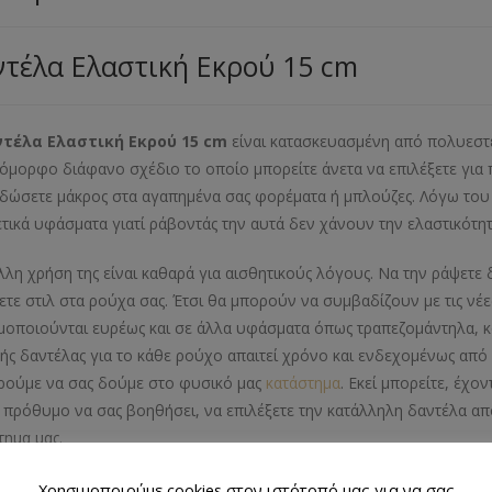
τέλα Ελαστική Εκρού 15 cm
τέλα Ελαστική Εκρού 15 cm
είναι κατασκευασμένη από πολυεστέρ
όμορφο διάφανο σχέδιο το οποίο μπορείτε άνετα να επιλέξετε για π
 δώσετε μάκρος στα αγαπημένα σας φορέματα ή μπλούζες. Λόγω του ότι
τικά υφάσματα γιατί ράβοντάς την αυτά δεν χάνουν την ελαστικότητ
λλη χρήση της είναι καθαρά για αισθητικούς λόγους. Να την ράψετε 
ετε στιλ στα ρούχα σας. Έτσι θα μπορούν να συμβαδίζουν με τις νέε
μοποιούνται ευρέως και σε άλλα υφάσματα όπως τραπεζομάντηλα, κου
κής δαντέλας για το κάθε ρούχο απαιτεί χρόνο και ενδεχομένως από 
ρούμε να σας δούμε στο φυσικό μας
κατάστημα
. Εκεί μπορείτε, έχο
 πρόθυμο να σας βοηθήσει, να επιλέξετε την κατάλληλη δαντέλα απ
τημα μας.
κό Προϊόντος
Χρησιμοποιούμε cookies στον ιστότοπό μας για να σας