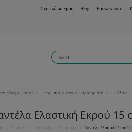
Σχετικά με Εμάς
Blog
Επικοινωνία
Δαντέλες & Τρέσες
Κουμπιά & Τρουκ – Πρεσαριστά
Φόδρες –
αντέλα Ελαστική Εκρού 15 
Κουμπώματα
Βαμβακερές
Ξύλινα
Κρόσια
Νήματα
Τ
me
Προϊόντα
Δαντέλες
Ελαστικές
Δαντέλα Ελαστική Εκρού 1