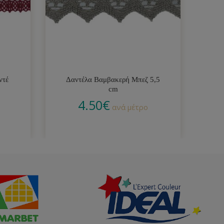
ντέ
Δαντέλα Βαμβακερή Μπεζ 5,5
Δ
cm
4.50
€
ανά μέτρο