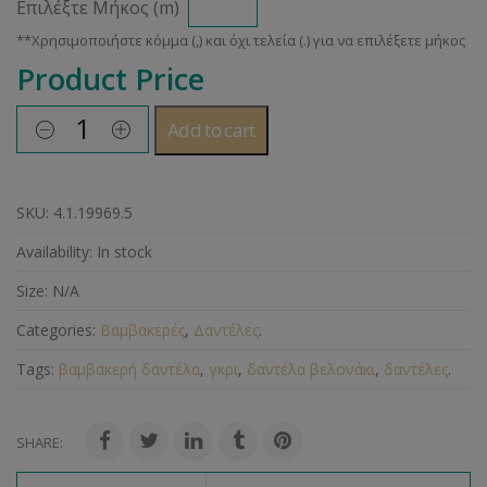
Επιλέξτε Μήκος (m)
Product Price
Add to cart
SKU:
4.1.19969.5
Availability:
In stock
Size:
N/A
Categories:
Βαμβακερές
,
Δαντέλες
.
Tags:
βαμβακερή δαντέλα
,
γκρι
,
δαντέλα βελονάκι
,
δαντέλες
.
SHARE: