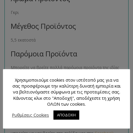
Γκρι
Μέγεθος Προϊόντος
5,5 εκατοστά
Παρόμοια Προϊόντα
Μπορείτε να βρείτε πολλά παρόμοια προϊόντα της ιδίας
κατηγορίας στο ηλεκτρονικό μας κατάστημα
Χρησιμοποιούμε cookies στον ιστότοπό μας για να
ακολουθώντας τον σύνδεσμο
εδώ
.
σας προσφέρουμε την καλύτερη δυνατή εμπειρία και
να βελτιονόμαστε σύμφωνα με τις προτειμίσεις σας.
Τρόποι Επικοινωνίας και
Κάνοντας κλικ στο "Αποδοχή", αποδέχεστε τη χρήση
Απορίες
ΟΛΩΝ των cookies.
Ρυθμίσεις Cookies
ΑΠΟΔΟΧΗ
Για οποιαδήποτε απορία έχετε, θα χαρούμε πολύ να σας
βοηθήσουμε με οποιοδήποτε τρόπο. Συγκεκριμένα