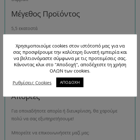
Μέγεθος Προϊόντος
5,5 εκατοστά
Παρόμοια Προϊόντα
Χρησιμοποιούμε cookies στον ιστότοπό μας για να
σας προσφέρουμε την καλύτερη δυνατή εμπειρία και
Μπορείτε να βρείτε πολλά παρόμοια προϊόντα της ίδιας
να βελτιονόμαστε σύμφωνα με τις προτειμίσεις σας.
Κάνοντας κλικ στο "Αποδοχή", αποδέχεστε τη χρήση
κατηγορίας στο ηλεκτρονικό μας κατάστημα
ΟΛΩΝ των cookies.
ακολουθώντας τον σύνδεσμο
εδώ
.
Ρυθμίσεις Cookies
ΑΠΟΔΟΧΗ
Τρόποι Επικοινωνίας και
Απορίες
Για οποιαδήποτε απορία ή διευκρίνιση, θα χαρούμε
πολύ να σας εξυπηρετήσουμε!
Μπορείτε να επικοινωνήσετε μαζί μας: