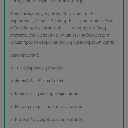
αντοχή και την εξαιρετική ποιότητά της.
Είναι κατάλληλη για ρούχα, βαπτιστικά, παιδικές
δημιουργίες, λευκά είδη, κουρτίνες, τραπεζομάντηλα και
κάθε είδους DIY κατασκευή. Η φυσική της σύνθεση
επιτρέπει στο ύφασμα να «αναπνέει», καθιστώντας τη
φιλική προς το δέρμα και ιδανική για καθημερινή χρήση.
Χαρακτηριστικά:
✔ 100% βαμβακερή δαντέλα
✔ Φυσικό & ανθεκτικό υλικό
✔ Μαλακή υφή και κομψό φινίρισμα
✔ Εύκολη στο ράψιμο και τη φροντίδα
✔ Κατάλληλη για ρούχα & διακόσμηση