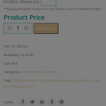
Επιλέξτε Μήκος (m)
Product Price
Add to cart
SKU:
4.1.30016.1
Availability:
In stock
Size:
N/A
Categories:
Βαμβακερές
,
Δαντέλες
.
Tags:
βαμβακερή δαντέλα
,
δαντέλα βελονάκι
,
δαντέλες
,
λευκή
δαντέλα
,
μερσεριζέ
.
SHARE: