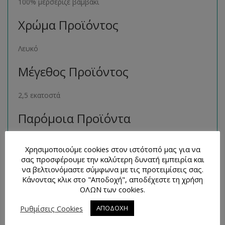
100% μερσεριζέ βαμβάκι
Χρώμα Προϊόντος
Λευκό
Μέγεθος Προϊόντος
2,5 εκατοστά
Παρόμοια Προϊόντα
Μπορείτε να βρείτε πολλά παρόμοια προϊόντα της ιδίας
Χρησιμοποιούμε cookies στον ιστότοπό μας για να
κατηγορίας στο ηλεκτρονικό μας κατάστημα
σας προσφέρουμε την καλύτερη δυνατή εμπειρία και
ακολουθώντας τον σύνδεσμο
εδώ
.
να βελτιονόμαστε σύμφωνα με τις προτειμίσεις σας.
Κάνοντας κλικ στο "Αποδοχή", αποδέχεστε τη χρήση
Τρόποι Επικοινωνίας και
ΟΛΩΝ των cookies.
Απορίες
Ρυθμίσεις Cookies
ΑΠΟΔΟΧΗ