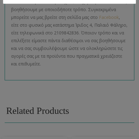
Για οποιαδήποτε απορία έχετε, θα χαρούμε πολύ να σας
βοηθήσουμε με οποιοδήποτε τρόπο. Συγκεκριμένα
μπορείτε να μας βρείτε στη σελίδα μας στο
Facebook
,
είτε στο φυσικό μας κατάστημα Ίριδος 4, Παλαιό Φάληρο,
είτε τηλεφωνικά στο 2109842836. Όποιον τρόπο και να
επιλέξετε είμαστε πάντα διαθέσιμοι να σας βοηθήσουμε
και να σας συμβουλέψουμε ώστε να ολοκληρώσετε τις
αγορές σας με τα προϊόντα που πραγματικά χρειάζεστε
και επιθυμείτε.
Related Products