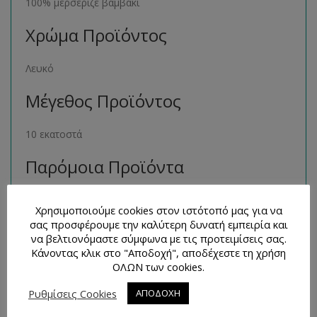
100% μερσεριζέ βαμβάκι
Χρώμα Προϊόντος
Λευκό
Μέγεθος Προϊόντος
10 εκατοστά
Παρόμοια Προϊόντα
Μπορείτε να βρείτε πολλά παρόμοια προϊόντα της ιδίας
Χρησιμοποιούμε cookies στον ιστότοπό μας για να
κατηγορίας στο ηλεκτρονικό μας κατάστημα
σας προσφέρουμε την καλύτερη δυνατή εμπειρία και
ακολουθώντας τον σύνδεσμο
εδώ
.
να βελτιονόμαστε σύμφωνα με τις προτειμίσεις σας.
Κάνοντας κλικ στο "Αποδοχή", αποδέχεστε τη χρήση
Τρόποι Επικοινωνίας και
ΟΛΩΝ των cookies.
Απορίες
Ρυθμίσεις Cookies
ΑΠΟΔΟΧΗ