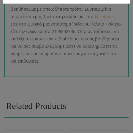
Για οποιαδήποτε απορία έχετε, θα χαρούμε πολύ να σας
βοηθήσουμε με οποιοδήποτε τρόπο. Συγκεκριμένα
μπορείτε να μας βρείτε στη σελίδα μας στο
Facebook
,
είτε στο φυσικό μας κατάστημα Ίριδος 4, Παλαιό Φάληρο,
είτε τηλεφωνικά στο 2109842836. Όποιον τρόπο και να
επιλέξετε είμαστε πάντα διαθέσιμοι να σας βοηθήσουμε
και να σας συμβουλέψουμε ώστε να ολοκληρώσετε τις
αγορές σας με τα προϊόντα που πραγματικά χρειάζεστε
και επιθυμείτε.
Related Products