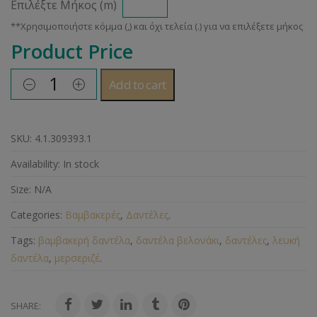
Επιλέξτε Μήκος (m)
Product Price
Add to cart
SKU:
4.1.309393.1
Availability:
In stock
Size:
N/A
Categories:
Βαμβακερές
,
Δαντέλες
.
Tags:
βαμβακερή δαντέλα
,
δαντέλα βελονάκι
,
δαντέλες
,
λευκή
δαντέλα
,
μερσεριζέ
.
SHARE: