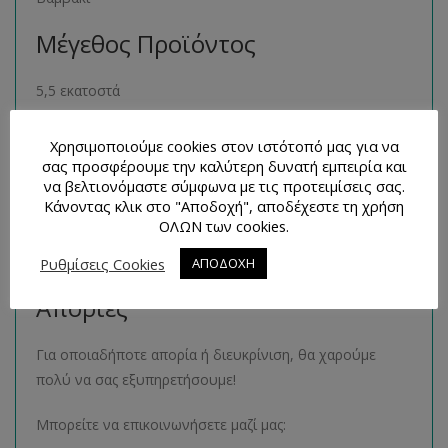
Μέγεθος Προϊόντος
5,5 εκατοστά
Παρόμοια Προϊόντα
Χρησιμοποιούμε cookies στον ιστότοπό μας για να
σας προσφέρουμε την καλύτερη δυνατή εμπειρία και
Μπορείτε να βρείτε πολλά παρόμοια προϊόντα της ίδιας
να βελτιονόμαστε σύμφωνα με τις προτειμίσεις σας.
Κάνοντας κλικ στο "Αποδοχή", αποδέχεστε τη χρήση
κατηγορίας στο ηλεκτρονικό μας κατάστημα
ΟΛΩΝ των cookies.
ακολουθώντας τον σύνδεσμο
εδώ
.
Ρυθμίσεις Cookies
ΑΠΟΔΟΧΗ
Τρόποι Επικοινωνίας και
Απορίες
Για οποιαδήποτε απορία ή διευκρίνιση, θα χαρούμε
πολύ να σας εξυπηρετήσουμε!
Μπορείτε να επικοινωνήσετε μαζί μας: