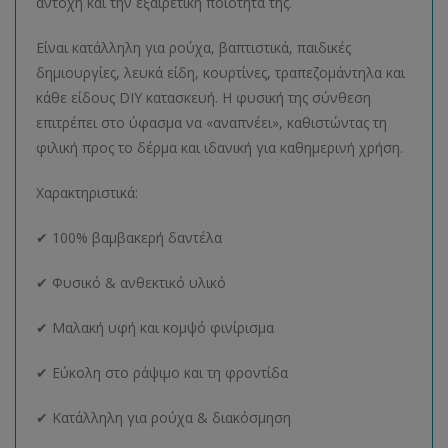
αντοχή και την εξαιρετική ποιότητά της.
Είναι κατάλληλη για ρούχα, βαπτιστικά, παιδικές
δημιουργίες, λευκά είδη, κουρτίνες, τραπεζομάντηλα και
κάθε είδους DIY κατασκευή. Η φυσική της σύνθεση
επιτρέπει στο ύφασμα να «αναπνέει», καθιστώντας τη
φιλική προς το δέρμα και ιδανική για καθημερινή χρήση.
Χαρακτηριστικά:
✔ 100% βαμβακερή δαντέλα
✔ Φυσικό & ανθεκτικό υλικό
✔ Μαλακή υφή και κομψό φινίρισμα
✔ Εύκολη στο ράψιμο και τη φροντίδα
✔ Κατάλληλη για ρούχα & διακόσμηση